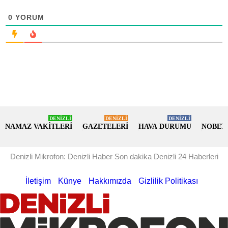
0
YORUM
DENİZLİ
DENİZLİ
DENİZLİ
NAMAZ VAKİTLERİ
GAZETELERİ
HAVA DURUMU
NOBET
Denizli Mikrofon: Denizli Haber Son dakika Denizli 24 Haberleri
İletişim
Künye
Hakkımızda
Gizlilik Politikası