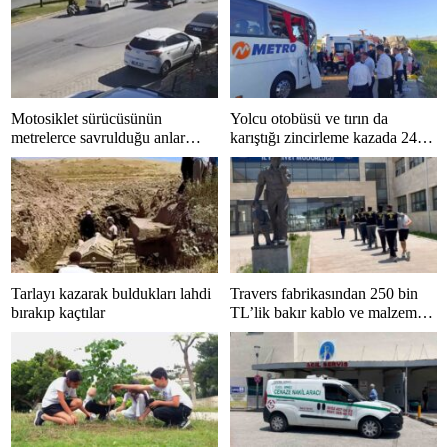
Motosiklet sürücüsünün
Yolcu otobüsü ve tırın da
metrelerce savrulduğu anlar
karıştığı zincirleme kazada 24
güvenlik kamerasında
kişi yaralandı
Tarlayı kazarak buldukları lahdi
Travers fabrikasından 250 bin
bırakıp kaçtılar
TL’lik bakır kablo ve malzeme
çalan 5 kişi tutuklandı