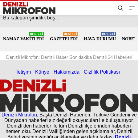
Bu kategori şimdilik boş...
DENİZLİ
DENİZLİ
DENİZLİ
NAMAZ VAKİTLERİ
GAZETELERİ
HAVA DURUMU
NOBET
Denizli Mikrofon: Denizli Haber Son dakika Denizli 24 Haberleri
İletişim
Künye
Hakkımızda
Gizlilik Politikası
Denizli Mikrofon
; Başta Denizli Haberleri, Türkiye Gündemi ve
Dünyadan haberleri siz değerli okuyucuları ile buluşturuyor.
Denizli'den haberler ile tüm Denizli ilçelerinden haberleri
hemen oku. Denizli Valiliğinden gelen açıklamalar, Denizli
Belediyesinin yaptığı açıklamalar ve daha fazlası
Denizli