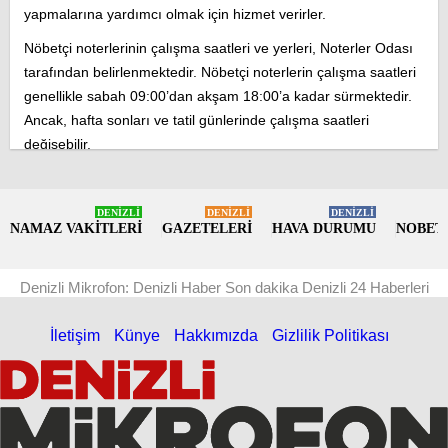
yapmalarına yardımcı olmak için hizmet verirler.
Nöbetçi noterlerinin çalışma saatleri ve yerleri, Noterler Odası
tarafından belirlenmektedir. Nöbetçi noterlerin çalışma saatleri
genellikle sabah 09:00’dan akşam 18:00’a kadar sürmektedir.
Ancak, hafta sonları ve tatil günlerinde çalışma saatleri
değişebilir.
Nöbetçi noterlerinin yerleri, Noterler Odası’nın resmi web
sitesinde yayınlanmaktadır. Vatandaşlar, ihtiyaç duydukları
DENİZLİ
DENİZLİ
DENİZLİ
hizmete en yakın nöbetçi noterleri bu siteden öğrenebilirler.
NAMAZ VAKİTLERİ
GAZETELERİ
HAVA DURUMU
NOBET
Ayrıca, vatandaşlar bu site üzerinden de bilgilere erişebilirler.
Sonuç olarak, nöbetçi noterler, vatandaşların acil veya önemli
Denizli Mikrofon: Denizli Haber Son dakika Denizli 24 Haberleri
işlemlerini yapmalarına yardımcı olmak için hizmet veren
noterlerdir. Nöbetçi noterlerin yerleri ve çalışma saatleri,
İletişim
Künye
Hakkımızda
Gizlilik Politikası
Noterler Odası tarafından belirlenmektedir ve vatandaşlar bu
bilgilere resmi web sitelerinden ya da bizim sitemiz üzerinden
ulaşabilirler.
Nöbetçi Noterler Kaça Kadar