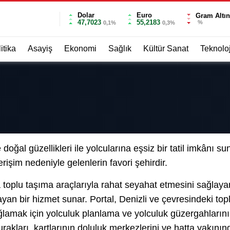
Dolar
Euro
Gram Altın
47,7023
55,2183
%
0,1%
0,3%
itika
Asayiş
Ekonomi
Sağlık
Kültür Sanat
Teknoloj
i
doğal güzellikleri ile yolcularına eşsiz bir tatil imkânı su
rişim nedeniyle gelenlerin favori şehirdir.
a toplu taşıma araçlarıyla rahat seyahat etmesini sağlaya
layan bir hizmet sunar. Portal, Denizli ve çevresindeki topl
amak için yolculuk planlama ve yolculuk güzergahlarının bi
urakları, kartlarının doluluk merkezlerini ve hatta yakınında