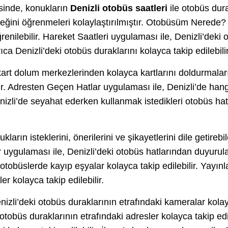
esinde, konukların
Denizli otobüs saatleri
ile otobüs dur
ini öğrenmeleri kolaylaştırılmıştır. Otobüsüm Nerede? u
ğrenilebilir. Hareket Saatleri uygulaması ile, Denizli’dek
ıca Denizli’deki otobüs duraklarını kolayca takip edilebilir
 kart dolum merkezlerinden kolayca kartlarını doldurmala
Adresten Geçen Hatlar uygulaması ile, Denizli’de hangi
nizli’de seyahat ederken kullanmak istedikleri otobüs hatl
arın isteklerini, önerilerini ve şikayetlerini dile getirebi
ygulaması ile, Denizli’deki otobüs hatlarından duyurular 
otobüslerde kayıp eşyalar kolayca takip edilebilir. Yayınl
er kolayca takip edilebilir.
zli’deki otobüs duraklarının etrafındaki kameralar kolayca
tobüs duraklarının etrafındaki adresler kolayca takip edile