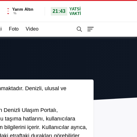
YATSI
Yarım Altın
21:43
%
VAKTİ
i
Foto
Video
nmaktadır. Denizli, ulusal ve
n Denizli Ulaşım Portalı,
u taşıma hatlarını, kullanıcılara
lgilerini içerir. Kullanıcılar ayrıca,
ki etraftaki durakları görebilirler.