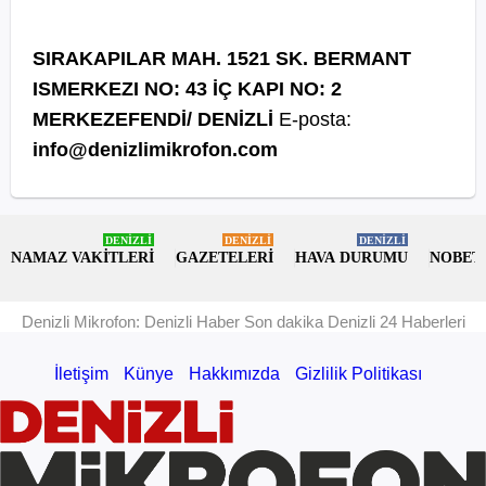
SIRAKAPILAR MAH. 1521 SK. BERMANT
ISMERKEZI NO: 43 İÇ KAPI NO: 2
MERKEZEFENDİ/ DENİZLİ
E-posta:
info@denizlimikrofon.com
DENİZLİ
DENİZLİ
DENİZLİ
NAMAZ VAKİTLERİ
GAZETELERİ
HAVA DURUMU
NOBET
Denizli Mikrofon: Denizli Haber Son dakika Denizli 24 Haberleri
İletişim
Künye
Hakkımızda
Gizlilik Politikası