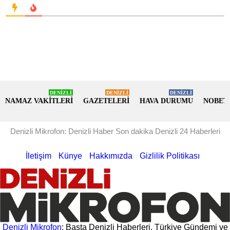
DENİZLİ
DENİZLİ
DENİZLİ
NAMAZ VAKİTLERİ
GAZETELERİ
HAVA DURUMU
NOBET
Denizli Mikrofon: Denizli Haber Son dakika Denizli 24 Haberleri
İletişim
Künye
Hakkımızda
Gizlilik Politikası
Denizli Mikrofon
; Başta Denizli Haberleri, Türkiye Gündemi ve