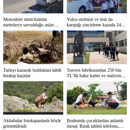
Motosiklet sürücüsünün
Yolcu otobüsü ve tırın da
metrelerce savrulduğu anlar
karıştığı zincirleme kazada 24
güvenlik kamerasında
kişi yaralandı
Tarlayı kazarak buldukları lahdi
Travers fabrikasından 250 bin
bırakıp kaçtılar
TL’lik bakır kablo ve malzeme
çalan 5 kişi tutuklandı
Akbabalar fotokapanlarla böyle
Bodrumlu çocuklardan anlamlı
görüntülendi
mesaj: Bırak tableti telefonu,