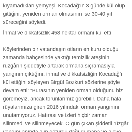
kıyamadıkları yemyeşil Kocadağ’ın 3 günde kül olup
gittiğini, yeniden orman olmasının ise 30-40 yıl
süreceğini söyledi.
İhmal ve dikkatsizlik 458 hektar ormanı kül etti
Köylerinden bir vatandaşın otların en kuru olduğu
zamanda bahçesinde yaktığı temizlik ateşinin
rüzgârın şiddetiyle artarak ormana sıçramasıyla
yangının çıktığını, ihmal ve dikkatsizliğin Kocadağ’ı
kül ettiğini söyleyen Birgül Bozkurt sözlerine şöyle
devam etti: “Burasının yeniden orman olduğunu biz
göremeyiz, ancak torunlarımız görebilir. Daha hala
rüyalarımıza giren 2016 yılındaki orman yangınını
unutamıyoruz. Hatırası ve izleri hiçbir zaman
silinmedi ve silinmeyecek. O gün çıkan şiddetli rüzgâr
yangını anında alıp götürdü dağı dumana ve aleve