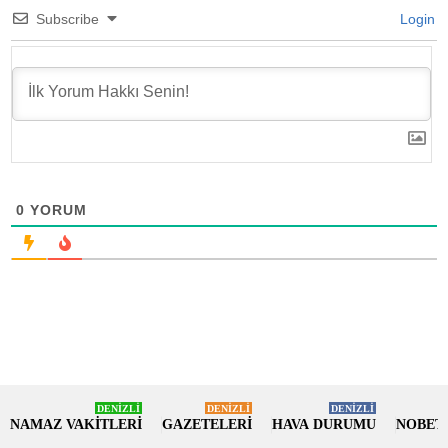
Subscribe
Login
0
YORUM
DENİZLİ
DENİZLİ
DENİZLİ
NAMAZ VAKİTLERİ
GAZETELERİ
HAVA DURUMU
NOBET