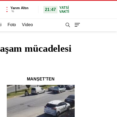
YATSI
Yarım Altın
21:47
%
VAKTİ
i
Foto
Video
 yaşam mücadelesi
MANŞET'TEN