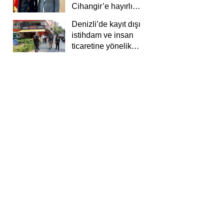
Cihangir’e hayırlı
olsun ziyareti
Denizli’de kayıt dışı
istihdam ve insan
ticaretine yönelik
deneti yapıldı