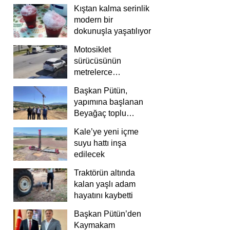
Kıştan kalma serinlik
modern bir
dokunuşla yaşatılıyor
Motosiklet
sürücüsünün
metrelerce
savrulduğu anlar
Başkan Pütün,
güvenlik
yapımına başlanan
kamerasında
Beyağaç toplu
konutlarını inceledi
Kale’ye yeni içme
suyu hattı inşa
edilecek
Traktörün altında
kalan yaşlı adam
hayatını kaybetti
Başkan Pütün’den
Kaymakam