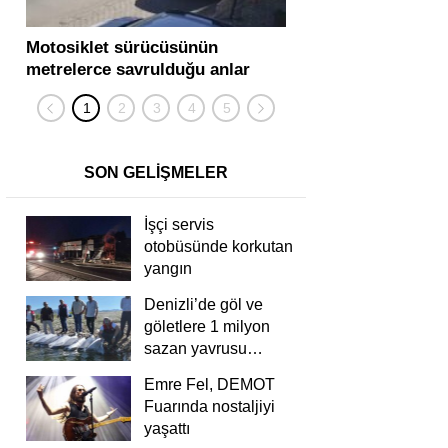
Motosiklet sürücüsünün
Yolcu otobüsü ve tır
metrelerce savrulduğu anlar
karıştığı zincirleme
güvenlik kamerasında
kişi yaralandı
SON GELİŞMELER
İşçi servis
otobüsünde korkutan
yangın
Denizli’de göl ve
göletlere 1 milyon
sazan yavrusu
bırakıldı
Emre Fel, DEMOT
Fuarında nostaljiyi
yaşattı