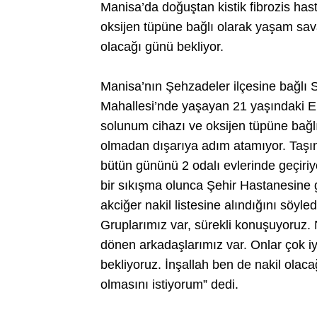
Manisa’da doğuştan kistik fibrozis hast
oksijen tüpüne bağlı olarak yaşam sav
olacağı günü bekliyor.
Manisa’nın Şehzadeler ilçesine bağlı S
Mahallesi’nde yaşayan 21 yaşındaki Ekr
solunum cihazı ve oksijen tüpüne bağlı o
olmadan dışarıya adım atamıyor. Taşına
bütün gününü 2 odalı evlerinde geçir
bir sıkışma olunca Şehir Hastanesine g
akciğer nakil listesine alındığını söyle
Gruplarımız var, sürekli konuşuyoruz. 
dönen arkadaşlarımız var. Onlar çok iyi
bekliyoruz. İnşallah ben de nakil olac
olmasını istiyorum” dedi.