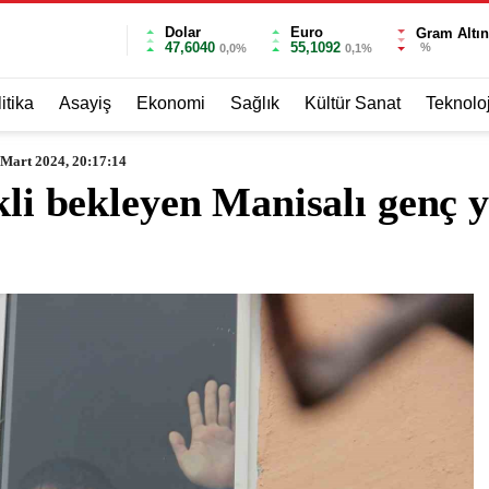
Dolar
Euro
Gram Altın
47,6040
55,1092
%
0,0%
0,1%
itika
Asayiş
Ekonomi
Sağlık
Kültür Sanat
Teknoloj
 Mart 2024, 20:17:14
akli bekleyen Manisalı genç