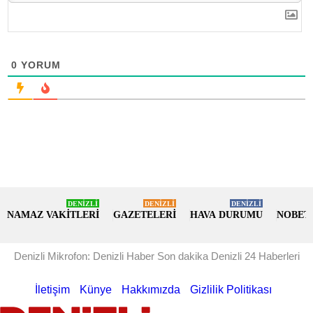
0
YORUM
DENİZLİ
DENİZLİ
DENİZLİ
NAMAZ VAKİTLERİ
GAZETELERİ
HAVA DURUMU
NOBET
Denizli Mikrofon: Denizli Haber Son dakika Denizli 24 Haberleri
İletişim
Künye
Hakkımızda
Gizlilik Politikası