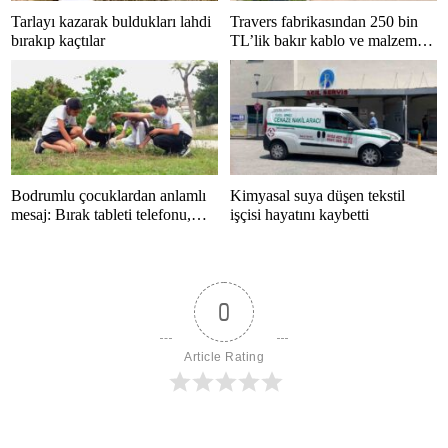
Tarlayı kazarak buldukları lahdi
Travers fabrikasından 250 bin
bırakıp kaçtılar
TL’lik bakır kablo ve malzeme
çalan 5 kişi tutuklandı
Bodrumlu çocuklardan anlamlı
Kimyasal suya düşen tekstil
mesaj: Bırak tableti telefonu,
işçisi hayatını kaybetti
hayatı kaçırma
0
Article Rating