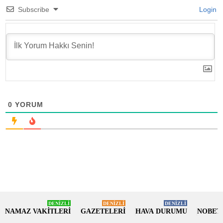
Subscribe
Login
0
YORUM
DENİZLİ
DENİZLİ
DENİZLİ
NAMAZ VAKİTLERİ
GAZETELERİ
HAVA DURUMU
NOBET