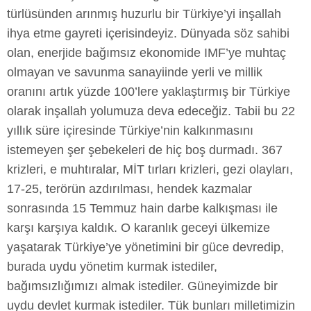
türlüsünden arınmış huzurlu bir Türkiye’yi inşallah
ihya etme gayreti içerisindeyiz. Dünyada söz sahibi
olan, enerjide bağımsız ekonomide IMF’ye muhtaç
olmayan ve savunma sanayiinde yerli ve millik
oranını artık yüzde 100’lere yaklaştırmış bir Türkiye
olarak inşallah yolumuza deva edeceğiz. Tabii bu 22
yıllık süre içiresinde Türkiye’nin kalkınmasını
istemeyen şer şebekeleri de hiç boş durmadı. 367
krizleri, e muhtıralar, MİT tırları krizleri, gezi olayları,
17-25, terörün azdırılması, hendek kazmalar
sonrasında 15 Temmuz hain darbe kalkışması ile
karşı karşıya kaldık. O karanlık geceyi ülkemize
yaşatarak Türkiye’ye yönetimini bir güce devredip,
burada uydu yönetim kurmak istediler,
bağımsızlığımızı almak istediler. Güneyimizde bir
uydu devlet kurmak istediler. Tük bunları milletimizin