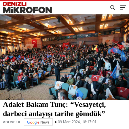
Adalet Bakanı Tunç: “Vesayetçi,
darbeci anlayışı tarihe gömdük”
09 Mart 2024, 18:17:01
ABONE OL
News