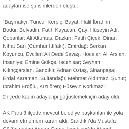
adayları ise şu isimlerden oluştu:
“Başmakçı; Tuncer Kerpiç, Bayat; Halil İbrahim
Bodur, Bolvadin; Fatih Kayacan, Çay; Hüseyin Atlı,
Çobanlar; Ali Altuntaş, Dazkırı; Fatih Çiçek, Dinar;
Nihat Sarı (Cumhur İttifakı), Emirdağ; Serkan
Koyuncu, Evciler; Ali Dede Savaş, Hocalar; Ali Arslan,
İhsaniye; Emine Gökçe, İscehisar; Seyhan
Kılınççarslan, Sandıklı; Adnan Öztaş, Sinanpaşa;
Erdal Karaman, Sultandağı; Mehmet Aldırmaz, Şuhut;
İbrahim Eroğlu, Kızılören; Hüseyin Korkmaz.”
2 ilçede kadın adayla ipi göğüslemek için aday oldu
AK Parti 3 ilçede mevcut belediye başkanları ile yola
devam etmemem kararı aldı. Sandıklı’da Mustafa