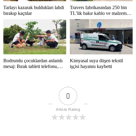
Tarlayı kazarak buldukları lahdi
Travers fabrikasından 250 bin
bırakıp kaçtılar
TL’lik bakır kablo ve malzeme
çalan 5 kişi tutuklandı
Bodrumlu çocuklardan anlamlı
Kimyasal suya düşen tekstil
mesaj: Bırak tableti telefonu,
işçisi hayatını kaybetti
hayatı kaçırma
0
Article Rating