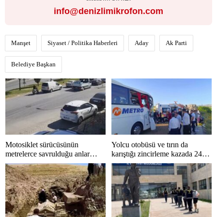
info@denizlimikrofon.com
Manşet
Siyaset / Politika Haberleri
Aday
Ak Parti
Belediye Başkan
Motosiklet sürücüsünün
Yolcu otobüsü ve tırın da
metrelerce savrulduğu anlar
karıştığı zincirleme kazada 24
güvenlik kamerasında
kişi yaralandı