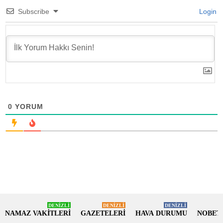
Subscribe
Login
0
YORUM
DENİZLİ
DENİZLİ
DENİZLİ
NAMAZ VAKİTLERİ
GAZETELERİ
HAVA DURUMU
NOBET