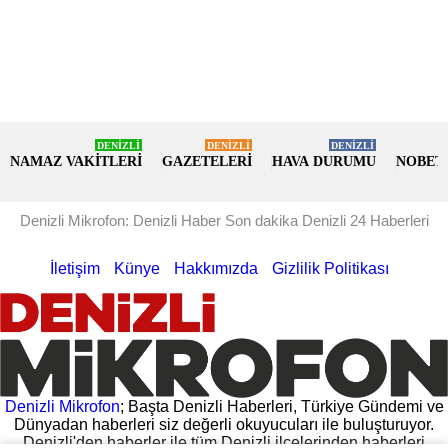
DENİZLİ
DENİZLİ
DENİZLİ
NAMAZ VAKİTLERİ
GAZETELERİ
HAVA DURUMU
NOBET
Denizli Mikrofon: Denizli Haber Son dakika Denizli 24 Haberleri
İletişim
Künye
Hakkımızda
Gizlilik Politikası
Denizli Mikrofon
; Başta Denizli Haberleri, Türkiye Gündemi ve
Dünyadan haberleri siz değerli okuyucuları ile buluşturuyor.
Denizli'den haberler ile tüm Denizli ilçelerinden haberleri