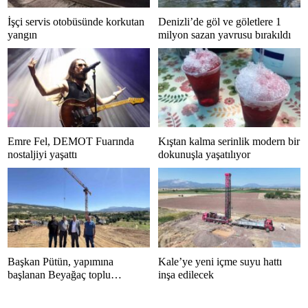
İşçi servis otobüsünde korkutan
Denizli’de göl ve göletlere 1
yangın
milyon sazan yavrusu bırakıldı
Emre Fel, DEMOT Fuarında
Kıştan kalma serinlik modern bir
nostaljiyi yaşattı
dokunuşla yaşatılıyor
Başkan Pütün, yapımına
Kale’ye yeni içme suyu hattı
başlanan Beyağaç toplu
inşa edilecek
konutlarını inceledi