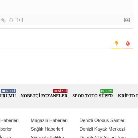
{}
[+]
DENİZLİ
DENİZLİ
DURUM
DURUMU
NOBETÇİ ECZANELER
SPOR TOTO SÜPER
KRİPTO 
Haberleri
Magazin Haberleri
Denizli Otobüs Saatleri
berler
Sağlık Haberleri
Denizli Kayak Merkezi
İnsan
Siyaset / Politika
Denizli ATV Safari Turu