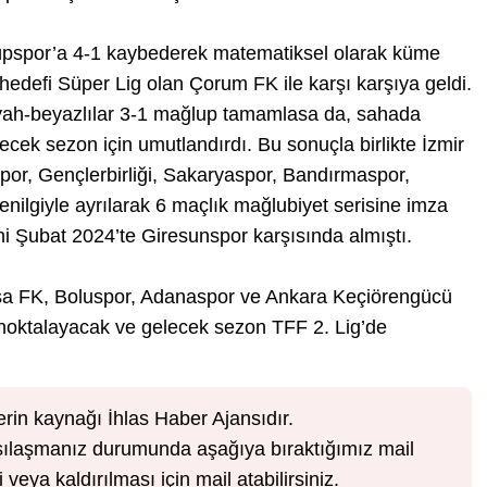
yüpspor’a 4-1 kaybederek matematiksel olarak küme
hedefi Süper Lig olan Çorum FK ile karşı karşıya geldi.
iyah-beyazlılar 3-1 mağlup tamamlasa da, sahada
lecek sezon için umutlandırdı. Bu sonuçla birlikte İzmir
por, Gençlerbirliği, Sakaryaspor, Bandırmaspor,
lgiyle ayrılarak 6 maçlık mağlubiyet serisine imza
tini Şubat 2024’te Giresunspor karşısında almıştı.
sa FK, Boluspor, Adanaspor ve Ankara Keçiörengücü
 noktalayacak ve gelecek sezon TFF 2. Lig’de
erin kaynağı İhlas Haber Ajansıdır.
karşılaşmanız durumunda aşağıya bıraktığımız mail
veya kaldırılması için mail atabilirsiniz.