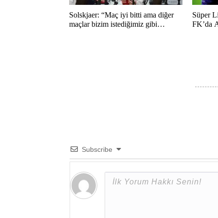
Solskjaer: “Maç iyi bitti ama diğer
Süper L
maçlar bizim istediğimiz gibi
FK’da A
bitmedi”
duygusa
Subscribe