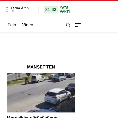
YATSI
Yarım Altın
21:43
%
VAKTİ
i
Foto
Video
MANŞET'TEN
Motosiklet sürücüsünün
Yolcu otobüsü ve tır