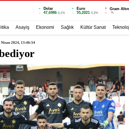
Dolar
Euro
Gram Altın
47,6986
55,2021
%
0,1%
0,3%
itika
Asayiş
Ekonomi
Sağlık
Kültür Sanat
Teknoloj
 Nisan 2024, 13:46:54
ybediyor