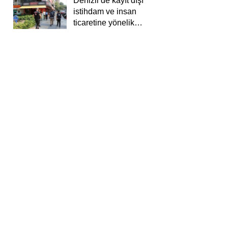
Denizli’de kayıt dışı
istihdam ve insan
ticaretine yönelik
deneti yapıldı