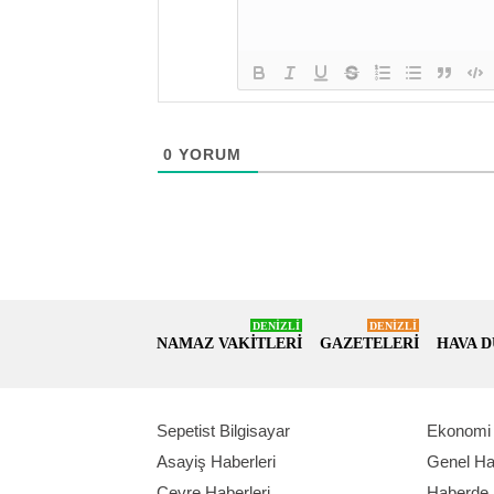
0
YORUM
DENİZLİ
DENİZLİ
NAMAZ VAKİTLERİ
GAZETELERİ
HAVA 
Sepetist Bilgisayar
Ekonomi 
Asayiş Haberleri
Genel Ha
Çevre Haberleri
Haberde 