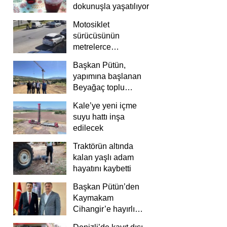
dokunuşla yaşatılıyor
Motosiklet
sürücüsünün
metrelerce
savrulduğu anlar
Başkan Pütün,
güvenlik
yapımına başlanan
kamerasında
Beyağaç toplu
konutlarını inceledi
Kale’ye yeni içme
suyu hattı inşa
edilecek
Traktörün altında
kalan yaşlı adam
hayatını kaybetti
Başkan Pütün’den
Kaymakam
Cihangir’e hayırlı
olsun ziyareti