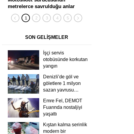
metrelerce savrulduğu anlar
karıştığı zincirleme
güvenlik kamerasında
kişi yaralandı
SON GELİŞMELER
İşçi servis
otobüsünde korkutan
yangın
Denizli’de göl ve
göletlere 1 milyon
sazan yavrusu
bırakıldı
Emre Fel, DEMOT
Fuarında nostaljiyi
yaşattı
Kıştan kalma serinlik
modern bir