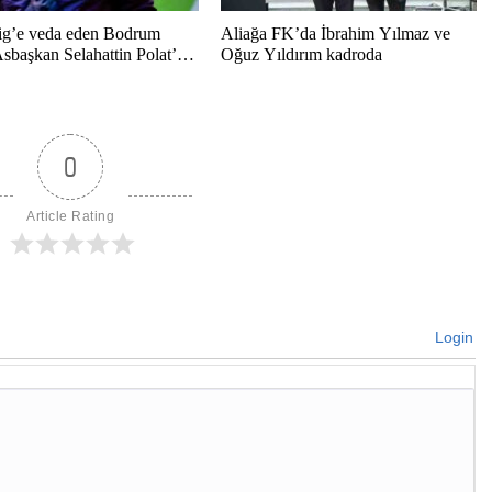
ig’e veda eden Bodrum
Aliağa FK’da İbrahim Yılmaz ve
sbaşkan Selahattin Polat’tan
Oğuz Yıldırım kadroda
l mesaj
0
Article Rating
Login