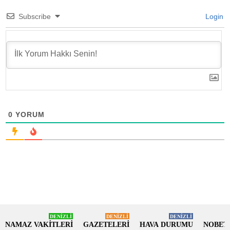
Subscribe
Login
0
YORUM
DENİZLİ
DENİZLİ
DENİZLİ
NAMAZ VAKİTLERİ
GAZETELERİ
HAVA DURUMU
NOBET