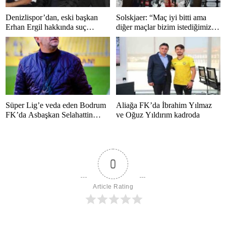
Denizlispor’dan, eski başkan
Solskjaer: “Maç iyi bitti ama
Erhan Ergil hakkında suç
diğer maçlar bizim istediğimiz
duyurusu
gibi bitmedi”
Süper Lig’e veda eden Bodrum
Aliağa FK’da İbrahim Yılmaz
FK’da Asbaşkan Selahattin
ve Oğuz Yıldırım kadroda
Polat’tan duygusal mesaj
0
Article Rating