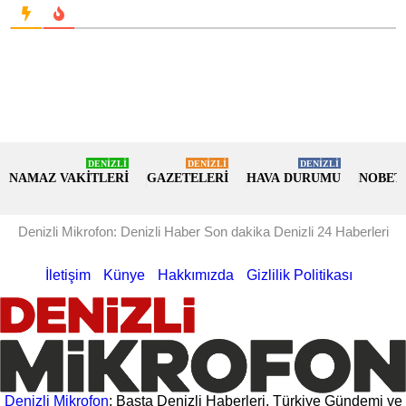
DENİZLİ
DENİZLİ
DENİZLİ
NAMAZ VAKİTLERİ
GAZETELERİ
HAVA DURUMU
NOBET
Denizli Mikrofon: Denizli Haber Son dakika Denizli 24 Haberleri
İletişim
Künye
Hakkımızda
Gizlilik Politikası
Denizli Mikrofon
; Başta Denizli Haberleri, Türkiye Gündemi ve