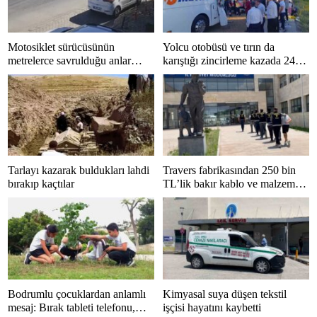
Motosiklet sürücüsünün
Yolcu otobüsü ve tırın da
metrelerce savrulduğu anlar
karıştığı zincirleme kazada 24
güvenlik kamerasında
kişi yaralandı
Tarlayı kazarak buldukları lahdi
Travers fabrikasından 250 bin
bırakıp kaçtılar
TL’lik bakır kablo ve malzeme
çalan 5 kişi tutuklandı
Bodrumlu çocuklardan anlamlı
Kimyasal suya düşen tekstil
mesaj: Bırak tableti telefonu,
işçisi hayatını kaybetti