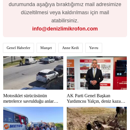
durumunda aşağıya bıraktığımız mail adresimize
düzeltilmesi veya kaldırılması için mail
atabilirsiniz.
info@denizlimikrofon.com
Genel Haberler
Manşet
Anne Kedi
Yavru
Motosiklet sürücüsünün
AK Parti Genel Başkan
metrelerce savrulduğu anlar
Yardımcısı Yalçın, deniz kazası
güvenlik kamerasında
sonrası hastaneye kaldırıldı