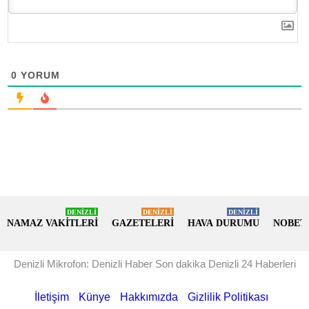
0
YORUM
DENİZLİ
DENİZLİ
DENİZLİ
NAMAZ VAKİTLERİ
GAZETELERİ
HAVA DURUMU
NOBET
Denizli Mikrofon: Denizli Haber Son dakika Denizli 24 Haberleri
İletişim
Künye
Hakkımızda
Gizlilik Politikası