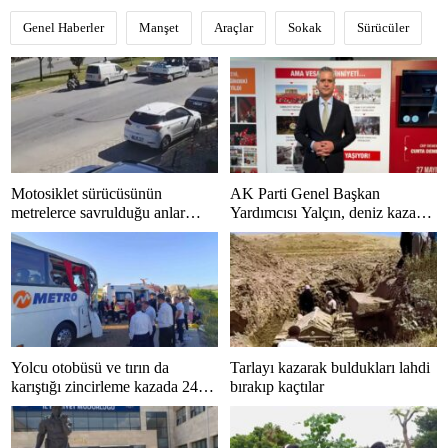
Genel Haberler
Manşet
Araçlar
Sokak
Sürücüler
Motosiklet sürücüsünün
AK Parti Genel Başkan
metrelerce savrulduğu anlar
Yardımcısı Yalçın, deniz kazası
güvenlik kamerasında
sonrası hastaneye kaldırıldı
Yolcu otobüsü ve tırın da
Tarlayı kazarak buldukları lahdi
karıştığı zincirleme kazada 24
bırakıp kaçtılar
kişi yaralandı