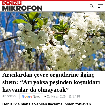
Arıcılardan çevre örgütlerine ilginç
sitem: “Arı yoksa peşinden koştukları
hayvanlar da olmayacak”
25 Nisan 2024, 11:37:18
ABONE OL
News
Denizli’de plansız yapılan ilaçlama, polen toplayan