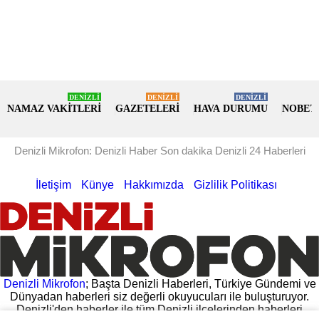
DENİZLİ
DENİZLİ
DENİZLİ
NAMAZ VAKİTLERİ
GAZETELERİ
HAVA DURUMU
NOBET
Denizli Mikrofon: Denizli Haber Son dakika Denizli 24 Haberleri
İletişim
Künye
Hakkımızda
Gizlilik Politikası
Denizli Mikrofon
; Başta Denizli Haberleri, Türkiye Gündemi ve
Dünyadan haberleri siz değerli okuyucuları ile buluşturuyor.
Denizli'den haberler ile tüm Denizli ilçelerinden haberleri