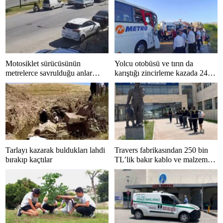
Motosiklet sürücüsünün
Yolcu otobüsü ve tırın da
metrelerce savrulduğu anlar
karıştığı zincirleme kazada 24
güvenlik kamerasında
kişi yaralandı
Tarlayı kazarak buldukları lahdi
Travers fabrikasından 250 bin
bırakıp kaçtılar
TL’lik bakır kablo ve malzeme
çalan 5 kişi tutuklandı