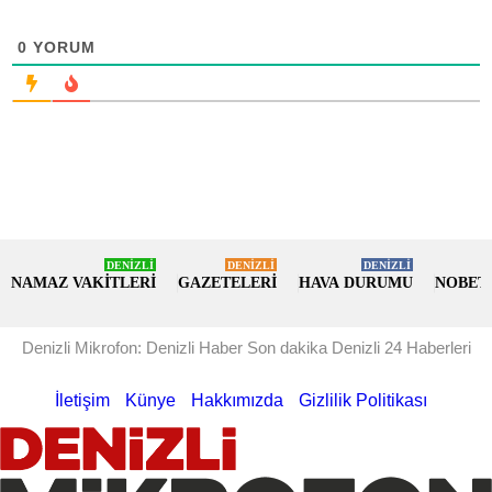
0
YORUM
DENİZLİ
DENİZLİ
DENİZLİ
NAMAZ VAKİTLERİ
GAZETELERİ
HAVA DURUMU
NOBET
Denizli Mikrofon: Denizli Haber Son dakika Denizli 24 Haberleri
İletişim
Künye
Hakkımızda
Gizlilik Politikası