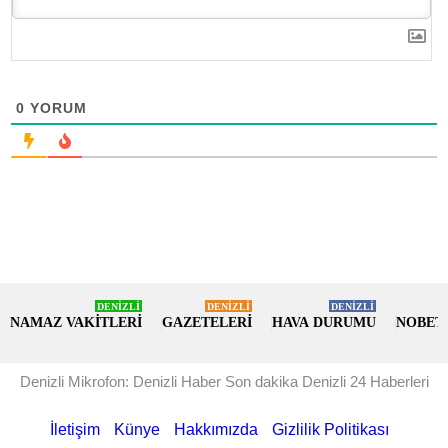
0
YORUM
DENİZLİ
DENİZLİ
DENİZLİ
NAMAZ VAKİTLERİ
GAZETELERİ
HAVA DURUMU
NOBET
Denizli Mikrofon: Denizli Haber Son dakika Denizli 24 Haberleri
İletişim
Künye
Hakkımızda
Gizlilik Politikası