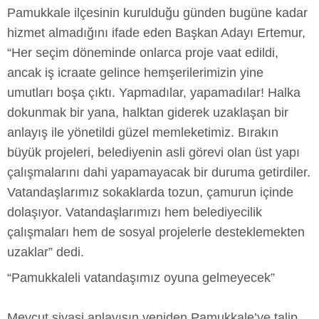
Pamukkale ilçesinin kurulduğu günden bugüne kadar
hizmet almadığını ifade eden Başkan Adayı Ertemur,
“Her seçim döneminde onlarca proje vaat edildi,
ancak iş icraate gelince hemşerilerimizin yine
umutları boşa çıktı. Yapmadılar, yapamadılar! Halka
dokunmak bir yana, halktan giderek uzaklaşan bir
anlayış ile yönetildi güzel memleketimiz. Bırakın
büyük projeleri, belediyenin asli görevi olan üst yapı
çalışmalarını dahi yapamayacak bir duruma getirdiler.
Vatandaşlarımız sokaklarda tozun, çamurun içinde
dolaşıyor. Vatandaşlarımızı hem belediyecilik
çalışmaları hem de sosyal projelerle desteklemekten
uzaklar” dedi.
“Pamukkaleli vatandaşımız oyuna gelmeyecek”
Mevcut siyasi anlayışın yeniden Pamukkale’ye talip