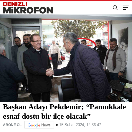
Başkan Adayı Pekdemir; “Pamukkale
esnaf dostu bir ilçe olacak”
15 Şubat 2024, 12:36:47
ABONE OL
News