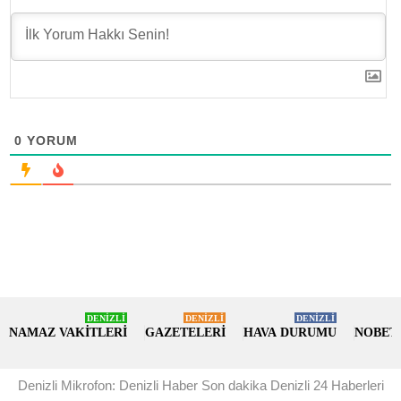
0
YORUM
DENİZLİ
DENİZLİ
DENİZLİ
NAMAZ VAKİTLERİ
GAZETELERİ
HAVA DURUMU
NOBET
Denizli Mikrofon: Denizli Haber Son dakika Denizli 24 Haberleri