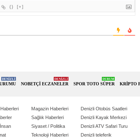
{}
[+]
DENİZLİ
DENİZLİ
DURUM
DURUMU
NOBETÇİ ECZANELER
SPOR TOTO SÜPER
KRİPTO 
Haberleri
Magazin Haberleri
Denizli Otobüs Saatleri
berler
Sağlık Haberleri
Denizli Kayak Merkezi
İnsan
Siyaset / Politika
Denizli ATV Safari Turu
nat
Teknoloji Haberleri
Denizli teleferik