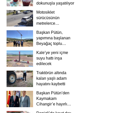
dokunuşla yaşatılıyor
Motosiklet
sürücüsünün
metrelerce
savrulduğu anlar
Başkan Pütün,
güvenlik
yapımına başlanan
kamerasında
Beyağaç toplu
konutlarını inceledi
Kale’ye yeni içme
suyu hattı inşa
edilecek
Traktörün altında
kalan yaşlı adam
hayatını kaybetti
Başkan Pütün’den
Kaymakam
Cihangir’e hayırlı
olsun ziyareti