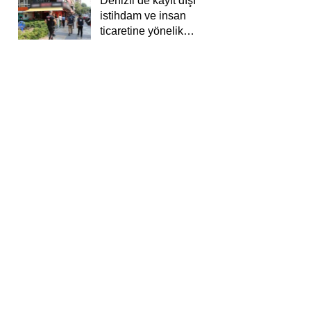
Denizli’de kayıt dışı
istihdam ve insan
ticaretine yönelik
deneti yapıldı