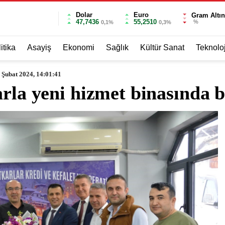
Dolar
Euro
Gram Altın
47,7436
55,2510
%
0,1%
0,3%
itika
Asayiş
Ekonomi
Sağlık
Kültür Sanat
Teknoloj
 Şubat 2024, 14:01:41
arla yeni hizmet binasında b