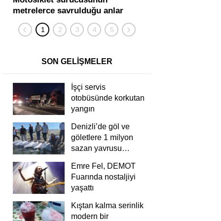
metrelerce savrulduğu anlar
karıştığı zincirleme
güvenlik kamerasında
kişi yaralandı
SON GELİŞMELER
İşçi servis
otobüsünde korkutan
yangın
Denizli’de göl ve
göletlere 1 milyon
sazan yavrusu
bırakıldı
Emre Fel, DEMOT
Fuarında nostaljiyi
yaşattı
Kıştan kalma serinlik
modern bir