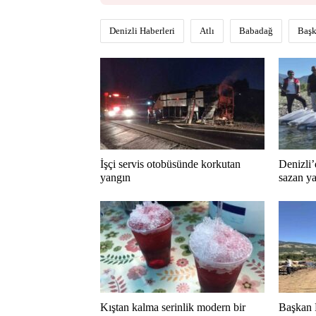
Denizli Haberleri
Atlı
Babadağ
Baş
İşçi servis otobüsünde korkutan
Denizli’
yangın
sazan ya
Kıştan kalma serinlik modern bir
Başkan 