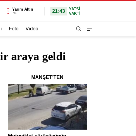
YATSI
Yarım Altın
21:43
%
VAKTİ
i
Foto
Video
ir araya geldi
MANŞET'TEN
Motosiklet sürücüsünün
Yolcu otobüsü ve tır