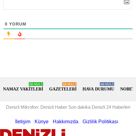
0
YORUM
DENİZLİ
DENİZLİ
DENİZLİ
NAMAZ VAKİTLERİ
GAZETELERİ
HAVA DURUMU
NOBET
Denizli Mikrofon: Denizli Haber Son dakika Denizli 24 Haberleri
İletişim
Künye
Hakkımızda
Gizlilik Politikası