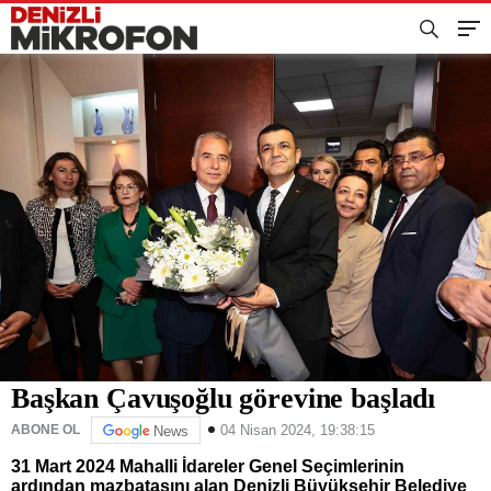
Başkan Çavuşoğlu görevine başladı
04 Nisan 2024, 19:38:15
ABONE OL
News
31 Mart 2024 Mahalli İdareler Genel Seçimlerinin
ardından mazbatasını alan Denizli Büyükşehir Belediye