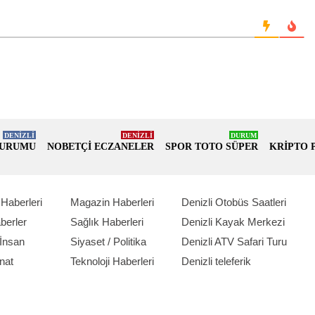
DENİZLİ
DENİZLİ
DURUM
DURUMU
NOBETÇİ ECZANELER
SPOR TOTO SÜPER
KRİPTO 
Haberleri
Magazin Haberleri
Denizli Otobüs Saatleri
berler
Sağlık Haberleri
Denizli Kayak Merkezi
İnsan
Siyaset / Politika
Denizli ATV Safari Turu
nat
Teknoloji Haberleri
Denizli teleferik