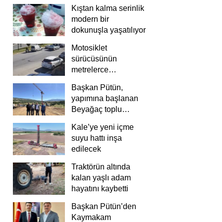
Kıştan kalma serinlik
modern bir
dokunuşla yaşatılıyor
Motosiklet
sürücüsünün
metrelerce
savrulduğu anlar
Başkan Pütün,
güvenlik
yapımına başlanan
kamerasında
Beyağaç toplu
konutlarını inceledi
Kale’ye yeni içme
suyu hattı inşa
edilecek
Traktörün altında
kalan yaşlı adam
hayatını kaybetti
Başkan Pütün’den
Kaymakam