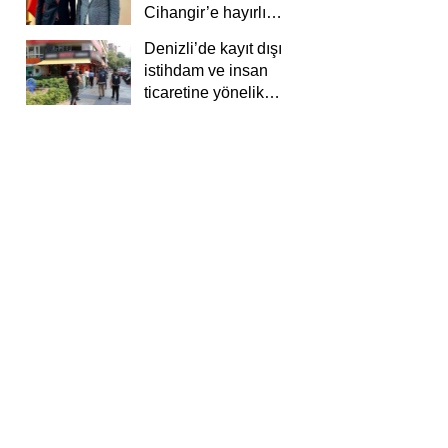
Cihangir’e hayırlı
olsun ziyareti
Denizli’de kayıt dışı
istihdam ve insan
ticaretine yönelik
deneti yapıldı