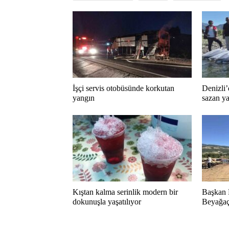
İşçi servis otobüsünde korkutan
Denizli’
yangın
sazan ya
Kıştan kalma serinlik modern bir
Başkan 
dokunuşla yaşatılıyor
Beyağaç 