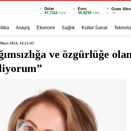
Dolar
Euro
Gram Altın
47,7112
55,0234
%
0,1%
0,0%
itika
Asayiş
Ekonomi
Sağlık
Kültür Sanat
Teknoloj
 Mart 2024, 14:21:43
ımsızlığa ve özgürlüğe olan
iliyorum”