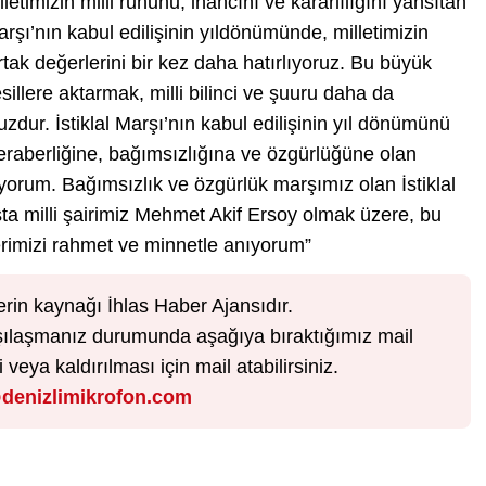
etimizin milli ruhunu, inancını ve kararlılığını yansıtan
arşı’nın kabul edilişinin yıldönümünde, milletimizin
 ortak değerlerini bir kez daha hatırlıyoruz. Bu büyük
illere aktarmak, milli bilinci ve şuuru daha da
ur. İstiklal Marşı’nın kabul edilişinin yıl dönümünü
e beraberliğine, bağımsızlığına ve özgürlüğüne olan
iyorum. Bağımsızlık ve özgürlük marşımız olan İstiklal
ta milli şairimiz Mehmet Akif Ersoy olmak üzere, bu
erimizi rahmet ve minnetle anıyorum”
erin kaynağı İhlas Haber Ajansıdır.
karşılaşmanız durumunda aşağıya bıraktığımız mail
veya kaldırılması için mail atabilirsiniz.
denizlimikrofon.com