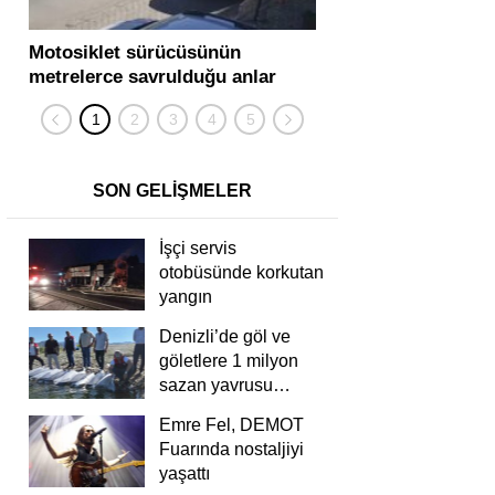
Motosiklet sürücüsünün
Yolcu otobüsü ve tır
metrelerce savrulduğu anlar
karıştığı zincirleme
güvenlik kamerasında
kişi yaralandı
SON GELİŞMELER
İşçi servis
otobüsünde korkutan
yangın
Denizli’de göl ve
göletlere 1 milyon
sazan yavrusu
bırakıldı
Emre Fel, DEMOT
Fuarında nostaljiyi
yaşattı