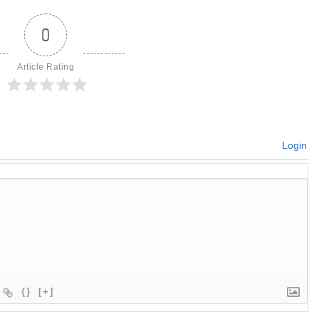
0
Article Rating
Login
{}
[+]