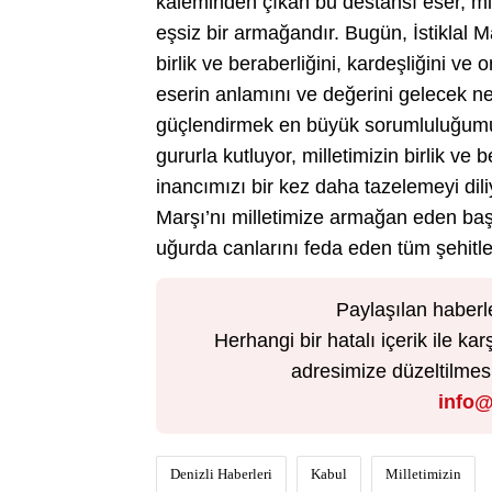
kaleminden çıkan bu destansı eser, mill
eşsiz bir armağandır. Bugün, İstiklal M
birlik ve beraberliğini, kardeşliğini ve
eserin anlamını ve değerini gelecek nes
güçlendirmek en büyük sorumluluğumuzd
gururla kutluyor, milletimizin birlik v
inancımızı bir kez daha tazelemeyi dil
Marşı’nı milletimize armağan eden baş
uğurda canlarını feda eden tüm şehitl
Paylaşılan haberl
Herhangi bir hatalı içerik ile 
adresimize düzeltilmesi 
info@
Denizli Haberleri
Kabul
Milletimizin