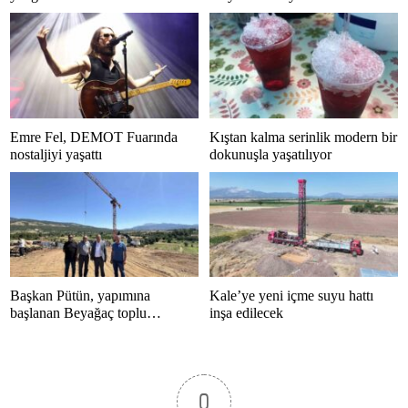
Emre Fel, DEMOT Fuarında
Kıştan kalma serinlik modern bir
nostaljiyi yaşattı
dokunuşla yaşatılıyor
Başkan Pütün, yapımına
Kale’ye yeni içme suyu hattı
başlanan Beyağaç toplu
inşa edilecek
konutlarını inceledi
0