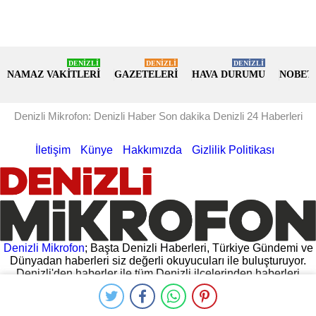
DENİZLİ
DENİZLİ
DENİZLİ
NAMAZ VAKİTLERİ
GAZETELERİ
HAVA DURUMU
NOBET
Denizli Mikrofon: Denizli Haber Son dakika Denizli 24 Haberleri
İletişim
Künye
Hakkımızda
Gizlilik Politikası
Denizli Mikrofon
; Başta Denizli Haberleri, Türkiye Gündemi ve
Dünyadan haberleri siz değerli okuyucuları ile buluşturuyor.
Denizli'den haberler ile tüm Denizli ilçelerinden haberleri
hemen oku. Denizli Valiliğinden gelen açıklamalar, Denizli
Belediyesinin yaptığı açıklamalar ve daha fazlası
Denizli
Haberleri
kategorimizde.