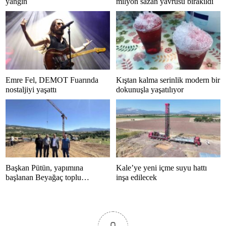
yangın
milyon sazan yavrusu bırakıldı
Emre Fel, DEMOT Fuarında
Kıştan kalma serinlik modern bir
nostaljiyi yaşattı
dokunuşla yaşatılıyor
Başkan Pütün, yapımına
Kale’ye yeni içme suyu hattı
başlanan Beyağaç toplu
inşa edilecek
konutlarını inceledi