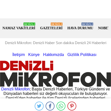
DENİZLİ
DENİZLİ
DENİZLİ
NAMAZ VAKİTLERİ
GAZETELERİ
HAVA DURUMU
NOBET
Denizli Mikrofon: Denizli Haber Son dakika Denizli 24 Haberleri
İletişim
Künye
Hakkımızda
Gizlilik Politikası
Denizli Mikrofon
; Başta Denizli Haberleri, Türkiye Gündemi ve
Dünyadan haberleri siz değerli okuyucuları ile buluşturuyor.
Denizli'den haberler ile tüm Denizli ilçelerinden haberleri
hemen oku. Denizli Valiliğinden gelen açıklamalar, Denizli
Belediyesinin yaptığı açıklamalar ve daha fazlası
Denizli