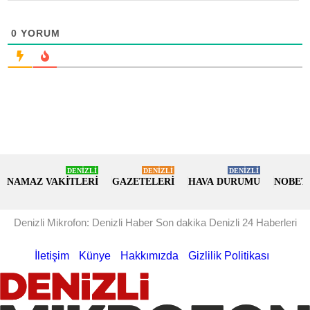
0
YORUM
DENİZLİ
DENİZLİ
DENİZLİ
NAMAZ VAKİTLERİ
GAZETELERİ
HAVA DURUMU
NOBET
Denizli Mikrofon: Denizli Haber Son dakika Denizli 24 Haberleri
İletişim
Künye
Hakkımızda
Gizlilik Politikası