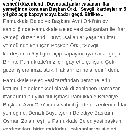
yemeği düzenlendi. Duygusal anlar yaşanan iftar
yemeğinde konuşan Başkan Örki, “Sevgili kardeşlerim 5
yıl göz açıp kapayıncaya kadar geçti. Birlikte ...
Pamukkale Belediye Başkanı Avni Örki’nin ev
sahipliğinde Pamukkale Belediyesi çalışanları ile iftar
yemeği düzenlendi. Duygusal anlar yaşanan iftar
yemeğinde konuşan Başkan Örki, “Sevgili
kardeşlerim 5 yıl göz açıp kapayıncaya kadar geçti.
Birlikte Pamukkale’miz için gayretle çalıştık. Çok
güzel işlere imza attık. Haklarınızı helal edin” dedi.
Pamukkale Belediyesi tarafından personellerin
katılımı ile geleneksel olarak düzenlenen Ramazan
iftarlarının bu yılki buluşması Pamukkale Belediye
Başkanı Avni Örki’nin ev sahipliğinde düzenlendi. İftar
yemeğine, Denizli Büyükşehir Belediye Başkanı
Osman Zolan, eşi ile Pamukkale Belediyesi başkan
yardımcıları, birim müdürleri, çalışanlar ve aileleri