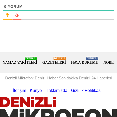
0
YORUM
DENİZLİ
DENİZLİ
DENİZLİ
NAMAZ VAKİTLERİ
GAZETELERİ
HAVA DURUMU
NOBET
Denizli Mikrofon: Denizli Haber Son dakika Denizli 24 Haberleri
İletişim
Künye
Hakkımızda
Gizlilik Politikası