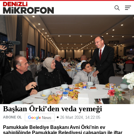
Başkan Örki’den veda yemeği
26 Mart 2024, 14:22:05
ABONE OL
News
Pamukkale Belediye Başkanı Avni Örki’nin ev
sahipliğinde Pamukkale Belediyesi çalışanları ile iftar