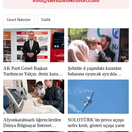
info@denizlimikrofon.com
Genel Haberler
Trafik
AK Parti Genel Başkan
Şehidin 4 yaşındaki kızından
Yardımcısı Yalçın, deniz kazası
babasına oyuncak ayıcıkla
sonrası hastaneye kaldırıldı
duygusal veda
Afyonkarahisarlı öğrencilerden
SOLOTÜRK’ün prova uçuşu
Dünya Bilgisayar İnternet
nefes kesti, gösteri uçuşu yarın
Klavye Şampiyonası’nda büyük