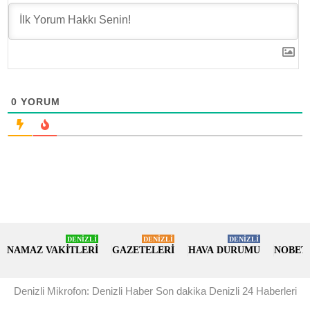
0
YORUM
DENİZLİ
DENİZLİ
DENİZLİ
NAMAZ VAKİTLERİ
GAZETELERİ
HAVA DURUMU
NOBET
Denizli Mikrofon: Denizli Haber Son dakika Denizli 24 Haberleri