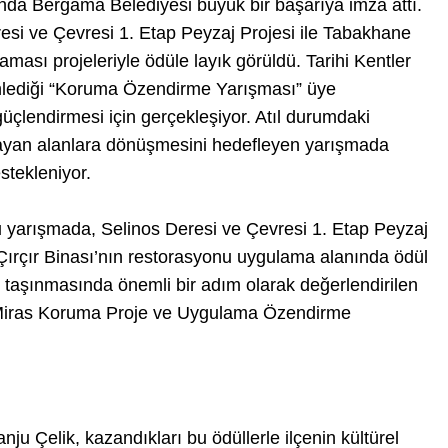
da Bergama Belediyesi büyük bir başarıya imza attı.
resi ve Çevresi 1. Etap Peyzaj Projesi ile Tabakhane
ması projeleriyle ödüle layık görüldü. Tarihi Kentler
enlediği “Koruma Özendirme Yarışması” üye
 güçlendirmesi için gerçekleşiyor. Atıl durumdaki
aşayan alanlara dönüşmesini hedefleyen yarışmada
stekleniyor.
 yarışmada, Selinos Deresi ve Çevresi 1. Etap Peyzaj
Çırçır Binası’nın restorasyonu uygulama alanında ödül
 taşınmasında önemli bir adım olarak değerlendirilen
l Miras Koruma Proje ve Uygulama Özendirme
u Çelik, kazandıkları bu ödüllerle ilçenin kültürel