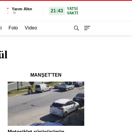
YATSI
Yarım Altın
21:43
%
VAKTİ
i
Foto
Video
ül
MANŞET'TEN
Motosiklet sürücüsünün
Yolcu otobüsü ve tır