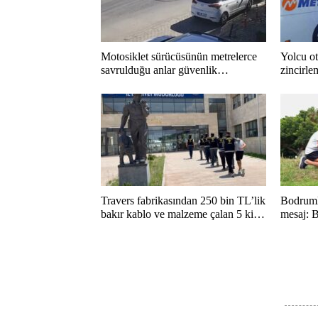
Motosiklet sürücüsünün metrelerce
Yolcu ot
savrulduğu anlar güvenlik
zincirle
kamerasında
Travers fabrikasından 250 bin TL’lik
Bodruml
bakır kablo ve malzeme çalan 5 kişi
mesaj: B
tutuklandı
kaçırma