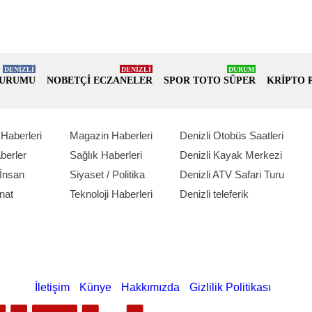
DENİZLİ
DENİZLİ
DURUM
DURUMU
NOBETÇİ ECZANELER
SPOR TOTO SÜPER
KRİPTO 
Haberleri
Magazin Haberleri
Denizli Otobüs Saatleri
berler
Sağlık Haberleri
Denizli Kayak Merkezi
İnsan
Siyaset / Politika
Denizli ATV Safari Turu
nat
Teknoloji Haberleri
Denizli teleferik
İletişim
Künye
Hakkımızda
Gizlilik Politikası