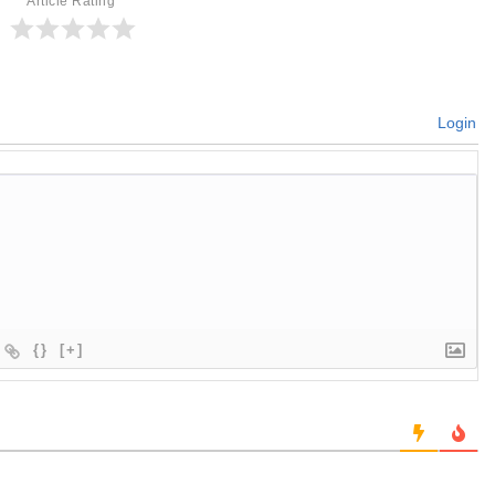
Article Rating
Login
{}
[+]