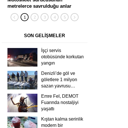
metrelerce savrulduğu anlar
karıştığı zincirleme
güvenlik kamerasında
kişi yaralandı
SON GELİŞMELER
İşçi servis
otobüsünde korkutan
yangın
Denizli’de göl ve
göletlere 1 milyon
sazan yavrusu
bırakıldı
Emre Fel, DEMOT
Fuarında nostaljiyi
yaşattı
Kıştan kalma serinlik
modern bir