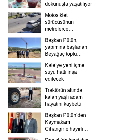
dokunuşla yaşatılıyor
Motosiklet
sürücüsünün
metrelerce
savrulduğu anlar
Başkan Pütün,
güvenlik
yapımına başlanan
kamerasında
Beyağaç toplu
konutlarını inceledi
Kale’ye yeni içme
suyu hattı inşa
edilecek
Traktörün altında
kalan yaşlı adam
hayatını kaybetti
Başkan Pütün’den
Kaymakam
Cihangir’e hayırlı
olsun ziyareti