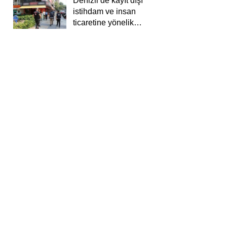
Denizli’de kayıt dışı
istihdam ve insan
ticaretine yönelik
deneti yapıldı