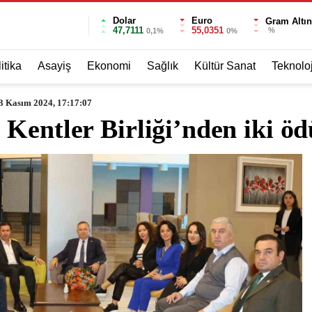
Dolar
Euro
Gram Altın
47,7111
55,0351
%
0,1%
0%
itika
Asayiş
Ekonomi
Sağlık
Kültür Sanat
Teknoloj
3 Kasım 2024, 17:17:07
Kentler Birliği’nden iki öd