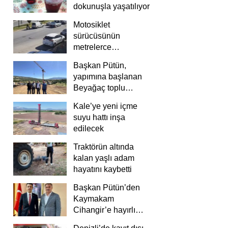
dokunuşla yaşatılıyor
Motosiklet
sürücüsünün
metrelerce
savrulduğu anlar
Başkan Pütün,
güvenlik
yapımına başlanan
kamerasında
Beyağaç toplu
konutlarını inceledi
Kale’ye yeni içme
suyu hattı inşa
edilecek
Traktörün altında
kalan yaşlı adam
hayatını kaybetti
Başkan Pütün’den
Kaymakam
Cihangir’e hayırlı
olsun ziyareti