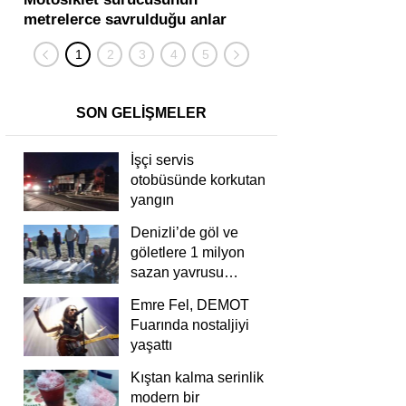
metrelerce savrulduğu anlar
karıştığı zincirleme
güvenlik kamerasında
kişi yaralandı
SON GELİŞMELER
İşçi servis
otobüsünde korkutan
yangın
Denizli’de göl ve
göletlere 1 milyon
sazan yavrusu
bırakıldı
Emre Fel, DEMOT
Fuarında nostaljiyi
yaşattı
Kıştan kalma serinlik
modern bir