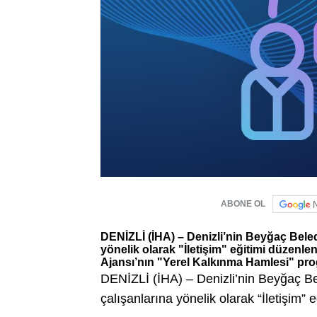
ABONE OL
DENİZLİ (İHA) – Denizli’nin Beyğaç Beled
yönelik olarak "İletişim" eğitimi düzen
Ajansı’nın "Yerel Kalkınma Hamlesi" progr
DENİZLİ (İHA) – Denizli’nin Beyğaç Be
çalışanlarına yönelik olarak “İletişim”