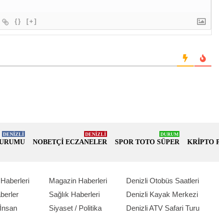
{}
[+]
DENİZLİ
DENİZLİ
DURUM
DURUMU
NOBETÇİ ECZANELER
SPOR TOTO SÜPER
KRİPTO 
Haberleri
Magazin Haberleri
Denizli Otobüs Saatleri
berler
Sağlık Haberleri
Denizli Kayak Merkezi
İnsan
Siyaset / Politika
Denizli ATV Safari Turu