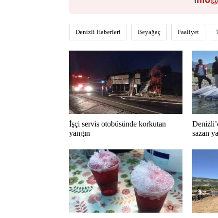
info@
Denizli Haberleri
Beyağaç
Faaliyet
İşçi servis otobüsünde korkutan
Denizli’
yangın
sazan ya