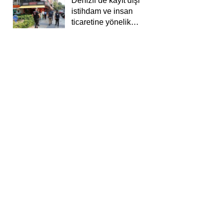
Denizli’de kayıt dışı
istihdam ve insan
ticaretine yönelik
deneti yapıldı