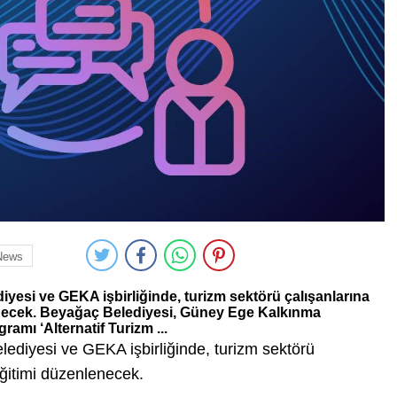
News
iyesi ve GEKA işbirliğinde, turizm sektörü çalışanlarına
lenecek. Beyağaç Belediyesi, Güney Ege Kalkınma
amı ‘Alternatif Turizm ...
lediyesi ve GEKA işbirliğinde, turizm sektörü
 eğitimi düzenlenecek.