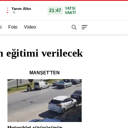
YATSI
Yarım Altın
21:47
%
VAKTİ
i
Foto
Video
m eğitimi verilecek
MANŞET'TEN
Motosiklet sürücüsünün
Yolcu otobüsü ve tır