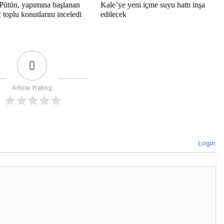
Pütün, yapımına başlanan
Kale’ye yeni içme suyu hattı inşa
toplu konutlarını inceledi
edilecek
0
Article Rating
Login