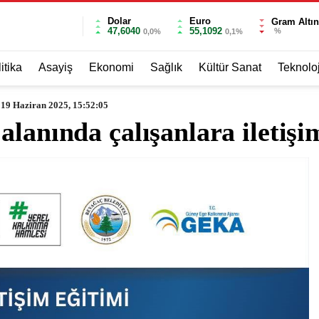
Dolar
Euro
Gram Altın
47,6040
55,1092
%
0,0%
0,1%
itika
Asayiş
Ekonomi
Sağlık
Kültür Sanat
Teknoloj
19 Haziran 2025, 15:52:05
lanında çalışanlara iletişi