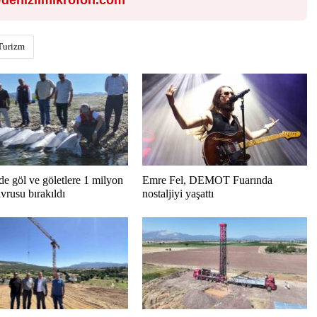
denizlimikrofon.com
Turizm
de göl ve göletlere 1 milyon
Emre Fel, DEMOT Fuarında
vrusu bırakıldı
nostaljiyi yaşattı