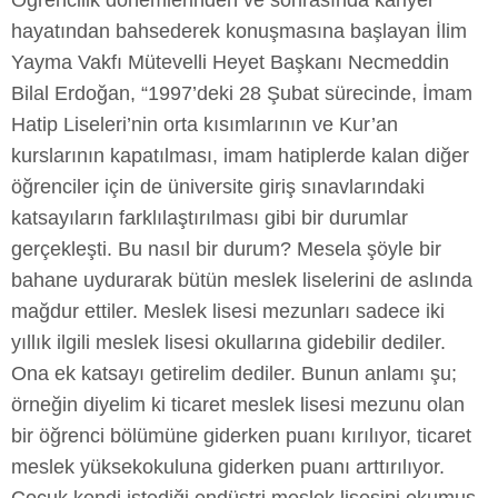
Öğrencilik dönemlerinden ve sonrasında kariyer
hayatından bahsederek konuşmasına başlayan İlim
Yayma Vakfı Mütevelli Heyet Başkanı Necmeddin
Bilal Erdoğan, “1997’deki 28 Şubat sürecinde, İmam
Hatip Liseleri’nin orta kısımlarının ve Kur’an
kurslarının kapatılması, imam hatiplerde kalan diğer
öğrenciler için de üniversite giriş sınavlarındaki
katsayıların farklılaştırılması gibi bir durumlar
gerçekleşti. Bu nasıl bir durum? Mesela şöyle bir
bahane uydurarak bütün meslek liselerini de aslında
mağdur ettiler. Meslek lisesi mezunları sadece iki
yıllık ilgili meslek lisesi okullarına gidebilir dediler.
Ona ek katsayı getirelim dediler. Bunun anlamı şu;
örneğin diyelim ki ticaret meslek lisesi mezunu olan
bir öğrenci bölümüne giderken puanı kırılıyor, ticaret
meslek yüksekokuluna giderken puanı arttırılıyor.