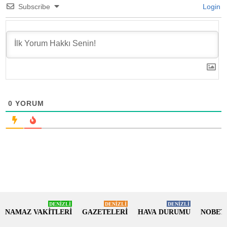
Subscribe
Login
0
YORUM
DENİZLİ
DENİZLİ
DENİZLİ
NAMAZ VAKİTLERİ
GAZETELERİ
HAVA DURUMU
NOBET