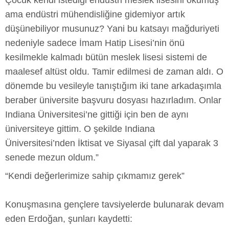
Çocuk kendi istediği endüstri meslek lisesini okumuş
ama endüstri mühendisliğine gidemiyor artık
düşünebiliyor musunuz? Yani bu katsayı mağduriyeti
nedeniyle sadece İmam Hatip Lisesi’nin önü
kesilmekle kalmadı bütün meslek lisesi sistemi de
maalesef altüst oldu. Tamir edilmesi de zaman aldı. O
dönemde bu vesileyle tanıştığım iki tane arkadaşımla
beraber üniversite başvuru dosyası hazırladım. Onlar
Indiana Üniversitesi’ne gittiği için ben de aynı
üniversiteye gittim. O şekilde Indiana
Üniversitesi’nden İktisat ve Siyasal çift dal yaparak 3
senede mezun oldum.”
“Kendi değerlerimize sahip çıkmamız gerek”
Konuşmasına gençlere tavsiyelerde bulunarak devam
eden Erdoğan, şunları kaydetti: