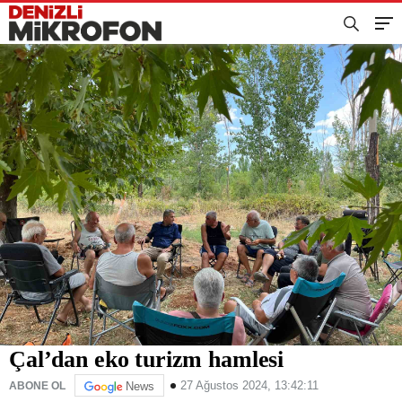
Çal’dan eko turizm hamlesi
27 Ağustos 2024, 13:42:11
ABONE OL
News