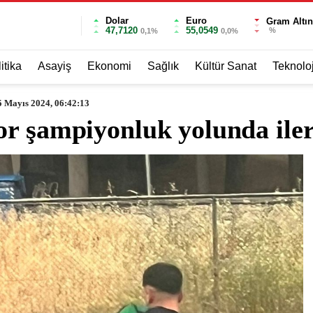
Dolar
Euro
Gram Altın
47,7120
55,0549
%
0,1%
0,0%
itika
Asayiş
Ekonomi
Sağlık
Kültür Sanat
Teknoloj
5 Mayıs 2024, 06:42:13
r şampiyonluk yolunda iler