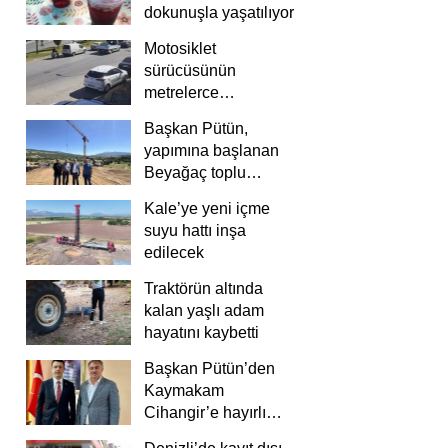
dokunuşla yaşatılıyor
Motosiklet
sürücüsünün
metrelerce
savrulduğu anlar
Başkan Pütün,
güvenlik
yapımına başlanan
kamerasında
Beyağaç toplu
konutlarını inceledi
Kale’ye yeni içme
suyu hattı inşa
edilecek
Traktörün altında
kalan yaşlı adam
hayatını kaybetti
Başkan Pütün’den
Kaymakam
Cihangir’e hayırlı
olsun ziyareti