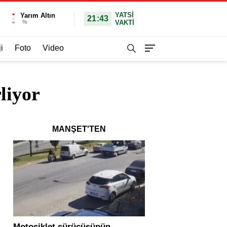
YATSI
Yarım Altın
21:43
%
VAKTİ
i
Foto
Video
liyor
MANŞET'TEN
Motosiklet sürücüsünün
Yolcu otobüsü ve tır