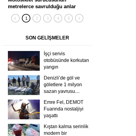
metrelerce savrulduğu anlar
karıştığı zincirleme
güvenlik kamerasında
kişi yaralandı
SON GELİŞMELER
İşçi servis
otobüsünde korkutan
yangın
Denizli’de göl ve
göletlere 1 milyon
sazan yavrusu
bırakıldı
Emre Fel, DEMOT
Fuarında nostaljiyi
yaşattı
Kıştan kalma serinlik
modern bir