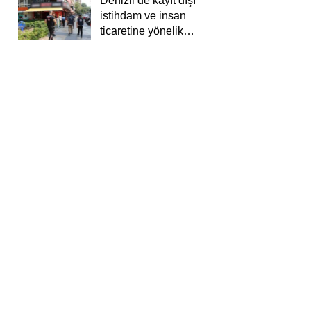
Denizli’de kayıt dışı
istihdam ve insan
ticaretine yönelik
deneti yapıldı