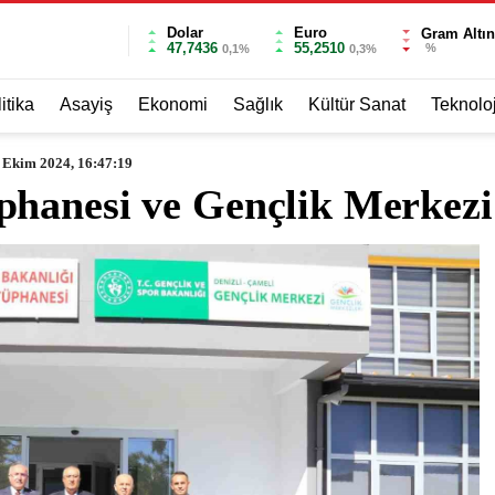
Dolar
Euro
Gram Altın
47,7436
55,2510
%
0,1%
0,3%
itika
Asayiş
Ekonomi
Sağlık
Kültür Sanat
Teknoloj
 Ekim 2024, 16:47:19
hanesi ve Gençlik Merkezi 