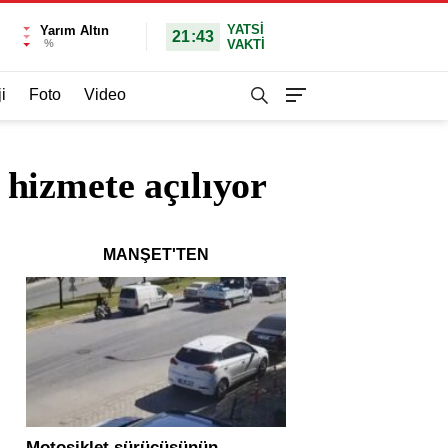
YATSI
Yarım Altın
21:43
%
VAKTİ
i
Foto
Video
hizmete açılıyor
MANŞET'TEN
Motosiklet sürücüsünün
Yolcu otobüsü ve tır