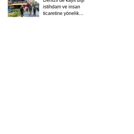
Denizli’de kayıt dışı
istihdam ve insan
ticaretine yönelik
deneti yapıldı