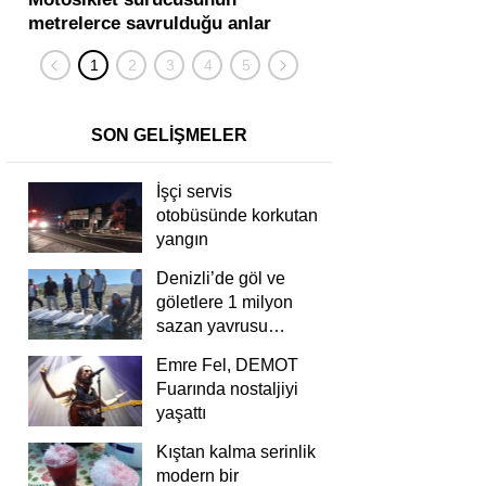
metrelerce savrulduğu anlar
karıştığı zincirleme
güvenlik kamerasında
kişi yaralandı
SON GELİŞMELER
İşçi servis
otobüsünde korkutan
yangın
Denizli’de göl ve
göletlere 1 milyon
sazan yavrusu
bırakıldı
Emre Fel, DEMOT
Fuarında nostaljiyi
yaşattı
Kıştan kalma serinlik
modern bir