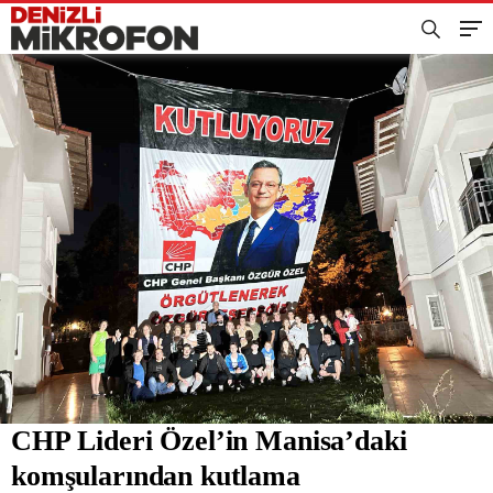
CHP Lideri Özel’in Manisa’daki
komşularından kutlama