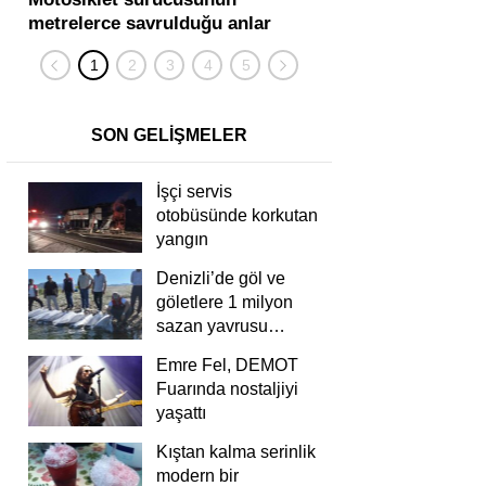
metrelerce savrulduğu anlar
karıştığı zincirleme
güvenlik kamerasında
kişi yaralandı
SON GELİŞMELER
İşçi servis
otobüsünde korkutan
yangın
Denizli’de göl ve
göletlere 1 milyon
sazan yavrusu
bırakıldı
Emre Fel, DEMOT
Fuarında nostaljiyi
yaşattı
Kıştan kalma serinlik
modern bir