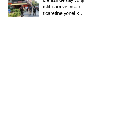
Denizli’de kayıt dışı
istihdam ve insan
ticaretine yönelik
deneti yapıldı