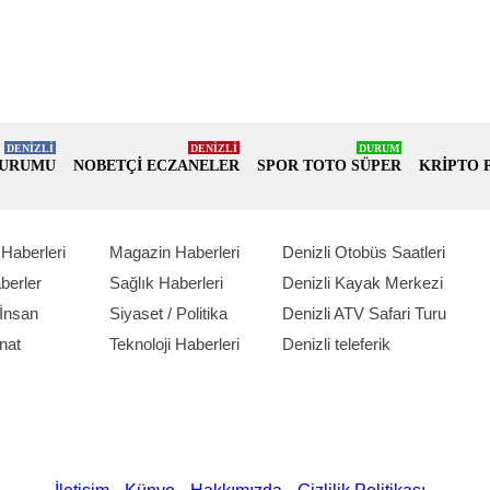
DENİZLİ
DENİZLİ
DURUM
DURUMU
NOBETÇİ ECZANELER
SPOR TOTO SÜPER
KRİPTO 
Haberleri
Magazin Haberleri
Denizli Otobüs Saatleri
berler
Sağlık Haberleri
Denizli Kayak Merkezi
İnsan
Siyaset / Politika
Denizli ATV Safari Turu
nat
Teknoloji Haberleri
Denizli teleferik