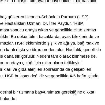
SP’nin bulaşıcı olmayan tedavi edilebilir bir hastalık
ra baş gösteren Henoch-Schönlein Purpura (HSP)
ve Hastalıkları Uzmanı Dr. İlter Paydur, “HSP,
ması sonucu ortaya çıkan ve genellikle ciltte kırmızı
lıktır. Bu döküntüler, bacaklarda, ayak bileklerinde ve
lmazlar. HSP, eklemlerde şişlik ve ağrıya, bağırsak ve
a kanlı dışkı ve idrara neden olur. Hastalık, genellikle
de daha sık görülür. Nedeni tam olarak bilinmese de,
ra ortaya çıktığı için mikropların tetikleyici
rıkları ve gıda alerjileri sonrasında da gelişebilen
ır. HSP bulaşıcı değildir ve genellikle 4-6 hafta içinde
n derhal bir uzmana başvurulması gerektiğine dikkat
 bulundu: