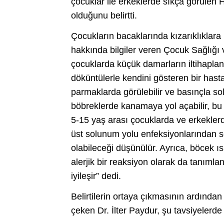
çocuklar ile erkeklerde sıkça görülen H
olduğunu belirtti.
Çocukların bacaklarında kızarıklıkla
hakkında bilgiler veren Çocuk Sağlığı 
çocuklarda küçük damarların iltihaplan
döküntülerle kendini gösteren bir hasta
parmaklarda görülebilir ve basınçla so
böbreklerde kanamaya yol açabilir, bu d
5-15 yaş arası çocuklarda ve erkekler
üst solunum yolu enfeksiyonlarından son
olabileceği düşünülür. Ayrıca, böcek ısı
alerjik bir reaksiyon olarak da tanımlan
iyileşir” dedi.
Belirtilerin ortaya çıkmasının ardında
çeken Dr. İlter Paydur, şu tavsiyelerde