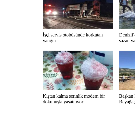
İşçi servis otobüsünde korkutan
Denizli’
yangın
sazan ya
Kıştan kalma serinlik modern bir
Başkan 
dokunuşla yaşatılıyor
Beyağaç 