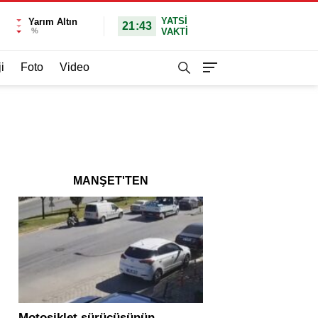
YATSI
Yarım Altın
21:43
%
VAKTİ
i
Foto
Video
MANŞET'TEN
Motosiklet sürücüsünün
Yolcu otobüsü ve tır