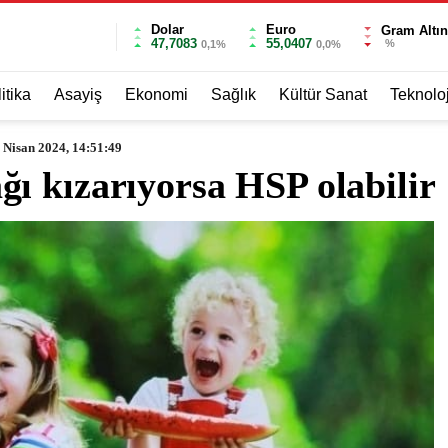
Dolar
Euro
Gram Altın
47,7083
55,0407
%
0,1%
0,0%
itika
Asayiş
Ekonomi
Sağlık
Kültür Sanat
Teknoloj
 Nisan 2024, 14:51:49
ı kızarıyorsa HSP olabilir