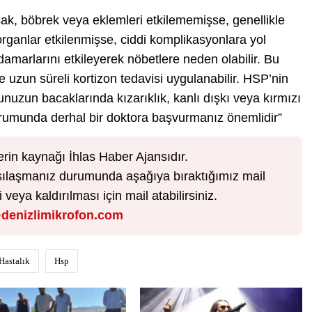
sak, böbrek veya eklemleri etkilememişse, genellikle
 organlar etkilenmişse, ciddi komplikasyonlara yol
damarlarını etkileyerek nöbetlere neden olabilir. Bu
 uzun süreli kortizon tedavisi uygulanabilir. HSP’nin
unuzun bacaklarında kızarıklık, kanlı dışkı veya kırmızı
 durumunda derhal bir doktora başvurmanız önemlidir”
erin kaynağı İhlas Haber Ajansıdır.
karşılaşmanız durumunda aşağıya bıraktığımız mail
veya kaldırılması için mail atabilirsiniz.
denizlimikrofon.com
Hastalık
Hsp