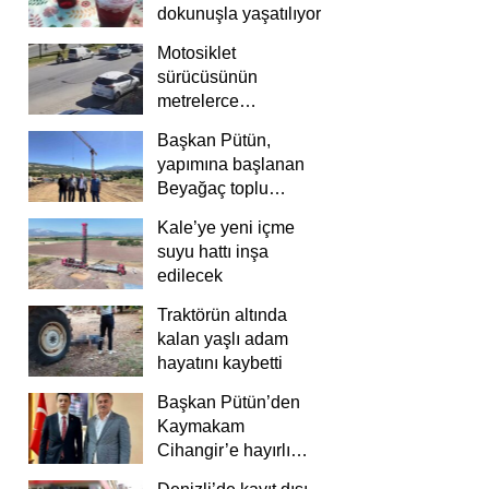
dokunuşla yaşatılıyor
Motosiklet
sürücüsünün
metrelerce
savrulduğu anlar
Başkan Pütün,
güvenlik
yapımına başlanan
kamerasında
Beyağaç toplu
konutlarını inceledi
Kale’ye yeni içme
suyu hattı inşa
edilecek
Traktörün altında
kalan yaşlı adam
hayatını kaybetti
Başkan Pütün’den
Kaymakam
Cihangir’e hayırlı
olsun ziyareti