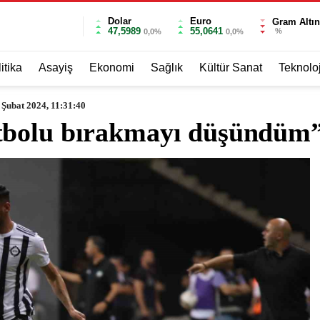
Dolar
Euro
Gram Altın
47,5989
55,0641
%
0,0%
0,0%
itika
Asayiş
Ekonomi
Sağlık
Kültür Sanat
Teknoloj
 Şubat 2024, 11:31:40
tbolu bırakmayı düşündüm