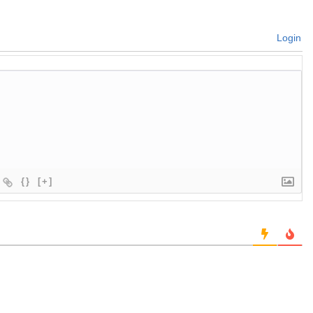
Login
{}
[+]