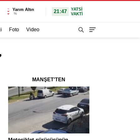
YATSI
Yarım Altın
21:47
%
VAKTİ
i
Foto
Video
”
MANŞET'TEN
Motosiklet sürücüsünün
Yolcu otobüsü ve tır