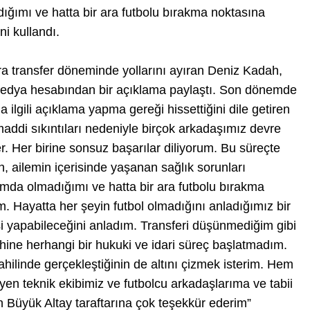
ığımı ve hatta bir ara futbolu bırakma noktasına
ni kullandı.
ara transfer döneminde yollarını ayıran Deniz Kadah,
medya hesabından bir açıklama paylaştı. Son dönemde
la ilgili açıklama yapma gereği hissettiğini dile getiren
addi sıkıntıları nedeniyle birçok arkadaşımız devre
er. Her birine sonsuz başarılar diliyorum. Bu süreçte
, ailemin içerisinde yaşanan sağlık sorunları
umda olmadığımı ve hatta bir ara futbolu bırakma
m. Hayatta her şeyin futbol olmadığını anladığımız bir
isi yapabileceğini anladım. Transferi düşünmediğim gibi
ine herhangi bir hukuki ve idari süreç başlatmadım.
hilinde gerçekleştiğinin de altını çizmek isterim. Hem
en teknik ekibimiz ve futbolcu arkadaşlarıma ve tabii
en Büyük Altay taraftarına çok teşekkür ederim”