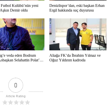
Futbol Kulübü’nün yeni
Denizlispor’dan, eski başkan Erhan
 Aşkın Demir oldu
Ergil hakkında suç duyurusu
ig’e veda eden Bodrum
Aliağa FK’da İbrahim Yılmaz ve
sbaşkan Selahattin Polat’tan
Oğuz Yıldırım kadroda
l mesaj
0
Article Rating