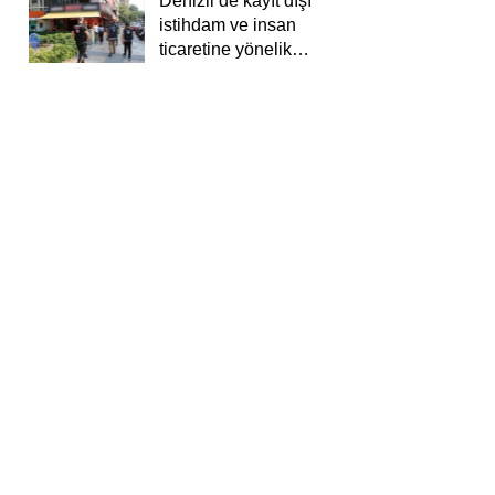
Denizli’de kayıt dışı
istihdam ve insan
ticaretine yönelik
deneti yapıldı