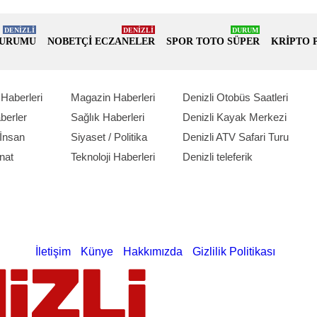
DENİZLİ
DENİZLİ
DURUM
DURUMU
NOBETÇİ ECZANELER
SPOR TOTO SÜPER
KRİPTO 
Haberleri
Magazin Haberleri
Denizli Otobüs Saatleri
berler
Sağlık Haberleri
Denizli Kayak Merkezi
İnsan
Siyaset / Politika
Denizli ATV Safari Turu
nat
Teknoloji Haberleri
Denizli teleferik
İletişim
Künye
Hakkımızda
Gizlilik Politikası