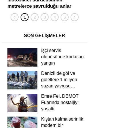
metrelerce savrulduğu anlar
karıştığı zincirleme
güvenlik kamerasında
kişi yaralandı
SON GELİŞMELER
İşçi servis
otobüsünde korkutan
yangın
Denizli’de göl ve
göletlere 1 milyon
sazan yavrusu
bırakıldı
Emre Fel, DEMOT
Fuarında nostaljiyi
yaşattı
Kıştan kalma serinlik
modern bir