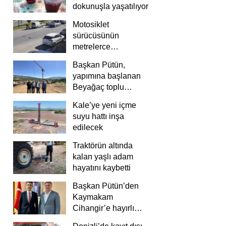
dokunuşla yaşatılıyor
Motosiklet
sürücüsünün
metrelerce
savrulduğu anlar
Başkan Pütün,
güvenlik
yapımına başlanan
kamerasında
Beyağaç toplu
konutlarını inceledi
Kale’ye yeni içme
suyu hattı inşa
edilecek
Traktörün altında
kalan yaşlı adam
hayatını kaybetti
Başkan Pütün’den
Kaymakam
Cihangir’e hayırlı
olsun ziyareti