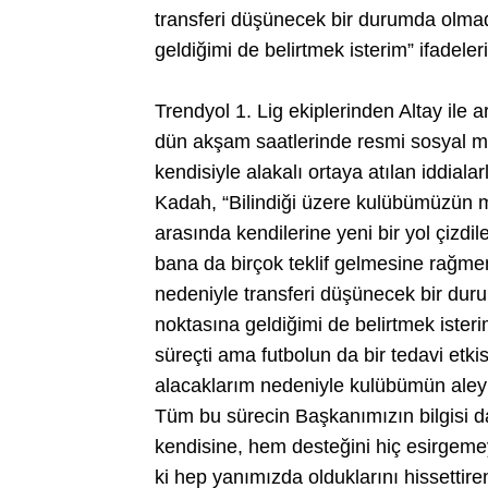
transferi düşünecek bir durumda olmad
geldiğimi de belirtmek isterim” ifadeleri
Trendyol 1. Lig ekiplerinden Altay ile 
dün akşam saatlerinde resmi sosyal 
kendisiyle alakalı ortaya atılan iddialar
Kadah, “Bilindiği üzere kulübümüzün m
arasında kendilerine yeni bir yol çizdil
bana da birçok teklif gelmesine rağmen
nedeniyle transferi düşünecek bir dur
noktasına geldiğimi de belirtmek isteri
süreçti ama futbolun da bir tedavi etk
alacaklarım nedeniyle kulübümün aleyh
Tüm bu sürecin Başkanımızın bilgisi da
kendisine, hem desteğini hiç esirgemey
ki hep yanımızda olduklarını hissettir