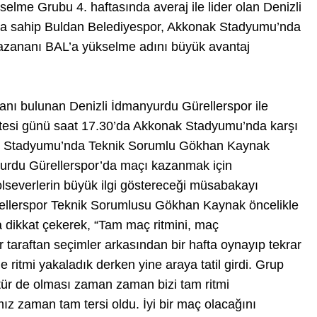
elme Grubu 4. haftasında averaj ile lider olan Denizli
na sahip Buldan Belediyespor, Akkonak Stadyumu’nda
azananı BAL’a yükselme adını büyük avantaj
nı bulunan Denizli İdmanyurdu Gürellerspor ile
tesi günü saat 17.30’da Akkonak Stadyumu’nda karşı
öy Stadyumu’nda Teknik Sorumlu Gökhan Kaynak
yurdu Gürellerspor’da maçı kazanmak için
bolseverlerin büyük ilgi göstereceği müsabakayı
ellerspor Teknik Sorumlusu Gökhan Kaynak öncelikle
dikkat çekerek, “Tam maç ritmini, maç
taraftan seçimler arkasından bir hafta oynayıp tekrar
le ritmi yakaladık derken yine araya tatil girdi. Grup
stür de olması zaman zaman bizi tam ritmi
z zaman tam tersi oldu. İyi bir maç olacağını