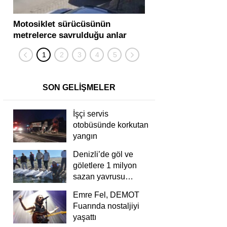
Motosiklet sürücüsünün
Yolcu otobüsü ve tır
metrelerce savrulduğu anlar
karıştığı zincirleme
güvenlik kamerasında
kişi yaralandı
SON GELİŞMELER
İşçi servis
otobüsünde korkutan
yangın
Denizli’de göl ve
göletlere 1 milyon
sazan yavrusu
bırakıldı
Emre Fel, DEMOT
Fuarında nostaljiyi
yaşattı