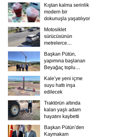
Kıştan kalma serinlik
modern bir
dokunuşla yaşatılıyor
Motosiklet
sürücüsünün
metrelerce
savrulduğu anlar
Başkan Pütün,
güvenlik
yapımına başlanan
kamerasında
Beyağaç toplu
konutlarını inceledi
Kale’ye yeni içme
suyu hattı inşa
edilecek
Traktörün altında
kalan yaşlı adam
hayatını kaybetti
Başkan Pütün’den
Kaymakam