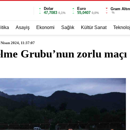
Dolar
Euro
Gram Altın
47,7083
55,0407
%
0,1%
0,0%
itika
Asayiş
Ekonomi
Sağlık
Kültür Sanat
Teknoloj
 Nisan 2024, 11:37:07
lme Grubu’nun zorlu maçı 