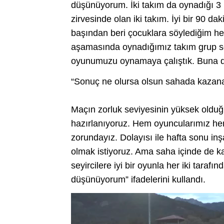
düşünüyorum. İki takım da oynadığı 3
zirvesinde olan iki takım. İyi bir 90 da
başından beri çocuklara söylediğim hep
aşamasında oynadığımız takım grup so
oyunumuzu oynamaya çalıştık. Buna d
“Sonuç ne olursa olsun sahada kazanan
Maçın zorluk seviyesinin yüksek oldu
hazırlanıyoruz. Hem oyuncularımız hem 
zorundayız. Dolayısı ile hafta sonu inş
olmak istiyoruz. Ama saha içinde de k
seyircilere iyi bir oyunla her iki tarafın
düşünüyorum” ifadelerini kullandı.