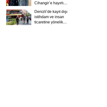
Cihangir’e hayırlı
olsun ziyareti
Denizli’de kayıt dışı
istihdam ve insan
ticaretine yönelik
deneti yapıldı