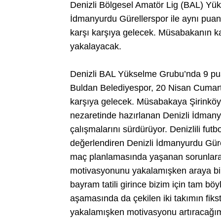
Denizli Bölgesel Amatör Lig (BAL) Yüks
İdmanyurdu Gürellerspor ile aynı pua
karşı karşıya gelecek. Müsabakanın k
yakalayacak.
Denizli BAL Yükselme Grubu’nda 9 pua
Buldan Belediyespor, 20 Nisan Cumar
karşıya gelecek. Müsabakaya Şirink
nezaretinde hazırlanan Denizli İdman
çalışmalarını sürdürüyor. Denizlili fut
değerlendiren Denizli İdmanyurdu Gür
maç planlamasında yaşanan sorunlara 
motivasyonunu yakalamışken araya bir 
bayram tatili girince bizim için tam böy
aşamasında da çekilen iki takımın fik
yakalamışken motivasyonu artıracağımı