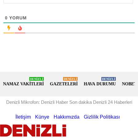
0
YORUM
DENİZLİ
DENİZLİ
DENİZLİ
NAMAZ VAKİTLERİ
GAZETELERİ
HAVA DURUMU
NOBET
Denizli Mikrofon: Denizli Haber Son dakika Denizli 24 Haberleri
İletişim
Künye
Hakkımızda
Gizlilik Politikası