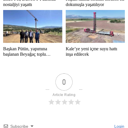
nostaljiyi yaşattı
dokunuşla yaşatılıyor
Başkan Pütün, yapımına
Kale’ye yeni içme suyu hattı
başlanan Beyağaç toplu
inşa edilecek
konutlarını inceledi
0
Article Rating
Subscribe
Login