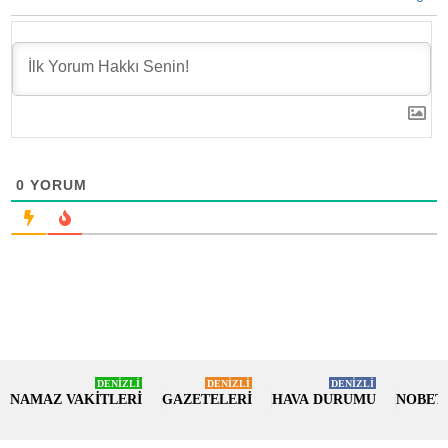
0
YORUM
DENİZLİ
DENİZLİ
DENİZLİ
NAMAZ VAKİTLERİ
GAZETELERİ
HAVA DURUMU
NOBET