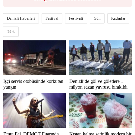
Denizli Haberleri
Festival
Festivali
Gün
Kadınlar
Türk
İşçi servis otobüsünde korkutan
Denizli’de göl ve göletlere 1
yangın
milyon sazan yavrusu bırakıldı
Emre Fel, DEMOT Fuarında
Kıştan kalma serinlik modern bir