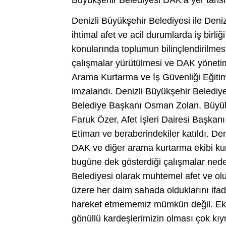
Büyükşehir Belediyesi DAK’a yer tahsi
Denizli Büyükşehir Belediyesi ile De
ihtimal afet ve acil durumlarda iş birl
konularında toplumun bilinçlendirilme
çalışmalar yürütülmesi ve DAK yönet
Arama Kurtarma ve İş Güvenliği Eğitim
imzalandı. Denizli Büyükşehir Belediye
Belediye Başkanı Osman Zolan, Büyük
Faruk Özer, Afet İşleri Dairesi Başkan
Etiman ve beraberindekiler katıldı. D
DAK ve diğer arama kurtarma ekibi kurul
bugüne dek gösterdiği çalışmalar neden
Belediyesi olarak muhtemel afet ve ol
üzere her daim sahada olduklarını if
hareket etmememiz mümkün değil. Ekibi
gönüllü kardeşlerimizin olması çok kı