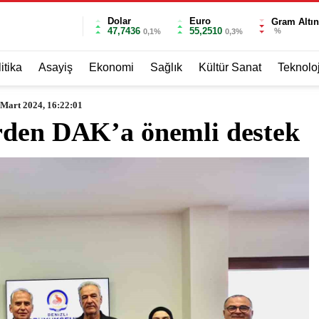
Dolar
Euro
Gram Altın
47,7436
55,2510
%
0,1%
0,3%
itika
Asayiş
Ekonomi
Sağlık
Kültür Sanat
Teknoloj
 Mart 2024, 16:22:01
rden DAK’a önemli destek