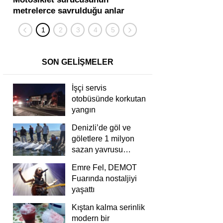
metrelerce savrulduğu anlar
karıştığı zincirleme
güvenlik kamerasında
kişi yaralandı
SON GELİŞMELER
İşçi servis
otobüsünde korkutan
yangın
Denizli’de göl ve
göletlere 1 milyon
sazan yavrusu
bırakıldı
Emre Fel, DEMOT
Fuarında nostaljiyi
yaşattı
Kıştan kalma serinlik
modern bir