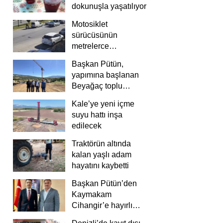
dokunuşla yaşatılıyor
Motosiklet
sürücüsünün
metrelerce
savrulduğu anlar
Başkan Pütün,
güvenlik
yapımına başlanan
kamerasında
Beyağaç toplu
konutlarını inceledi
Kale’ye yeni içme
suyu hattı inşa
edilecek
Traktörün altında
kalan yaşlı adam
hayatını kaybetti
Başkan Pütün’den
Kaymakam
Cihangir’e hayırlı
olsun ziyareti