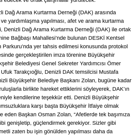
s edecek ve ortak çalışmalar yürütecek.
nizli Dağ Arama Kurtarma Derneği (DAK) arasında
iği ve yardımlaşma yapılması, afet ve arama kurtarma
si, Denizli Dağ Arama Kurtarma Derneği (DAK) ile ortak
imine Bağbaşı Mahallesi’nde bulunan DESKİ Kentsel
 Parkuru’nda yer tahsis edilmesi konusunda protokol
sinde gerçekleştirilen imza törenine Büyükşehir
şehir Belediyesi Genel Sekreter Yardımcısı Ömer
ı Ufuk Tarakçıoğlu, Denizli DAK temsilcisi Mustafa
enizli Büyükşehir Belediye Başkanı Zolan, bugüne kadar
uşlarla birlikte hareket ettiklerini söyleyerek, DAK’ın
iyle kendilerine teşekkür etti. Denizli Büyükşehir
umsuzluklara karşı başta Büyükşehir İtfaiye olmak
ade eden Başkan Osman Zolan, “Afetlerde tek başımıza
 genişletip, güçlendirmek gerekiyor. Sizler gibi
ymetli zaten bu işin gönülden yapılması daha da