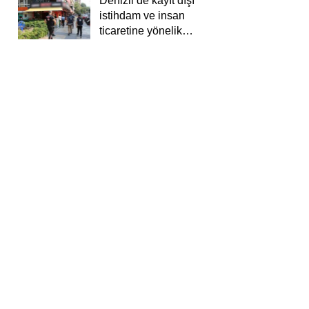
Denizli’de kayıt dışı
istihdam ve insan
ticaretine yönelik
deneti yapıldı