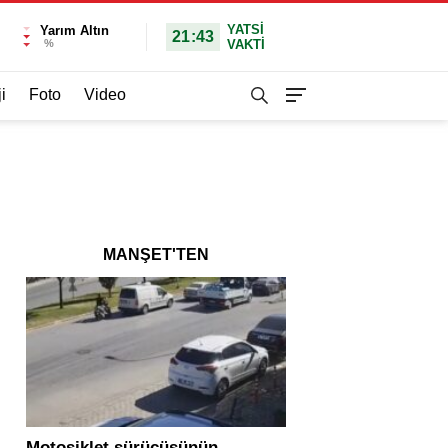
YATSI
Yarım Altın
21:43
%
VAKTİ
i
Foto
Video
MANŞET'TEN
Motosiklet sürücüsünün
Yolcu otobüsü ve tır