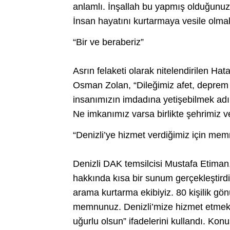
anlamlı. İnşallah bu yapmış olduğunuz
İnsan hayatını kurtarmaya vesile olmak
“Bir ve beraberiz”
Asrın felaketi olarak nitelendirilen Hat
Osman Zolan, “Dileğimiz afet, deprem o
insanımızın imdadına yetişebilmek adı
Ne imkanımız varsa birlikte şehrimiz v
“Denizli’ye hizmet verdiğimiz için me
Denizli DAK temsilcisi Mustafa Etiman,
hakkında kısa bir sunum gerçekleştirdi. 
arama kurtarma ekibiyiz. 80 kişilik gön
memnunuz. Denizli’mize hizmet etmek i
uğurlu olsun” ifadelerini kullandı. Kon