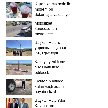
Kıştan kalma serinlik
modern bir
dokunuşla yaşatılıyor
Motosiklet
sürücüsünün
metrelerce
savrulduğu anlar
Başkan Pütün,
güvenlik
yapımına başlanan
kamerasında
Beyağaç toplu
konutlarını inceledi
Kale’ye yeni içme
suyu hattı inşa
edilecek
Traktörün altında
kalan yaşlı adam
hayatını kaybetti
Başkan Pütün’den
Kaymakam