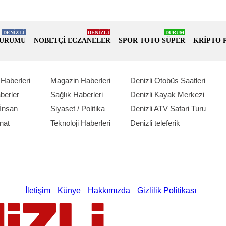
DENİZLİ
DENİZLİ
DURUM
DURUMU
NOBETÇİ ECZANELER
SPOR TOTO SÜPER
KRİPTO 
Haberleri
Magazin Haberleri
Denizli Otobüs Saatleri
berler
Sağlık Haberleri
Denizli Kayak Merkezi
İnsan
Siyaset / Politika
Denizli ATV Safari Turu
nat
Teknoloji Haberleri
Denizli teleferik
İletişim
Künye
Hakkımızda
Gizlilik Politikası