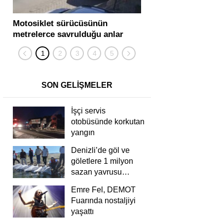
Motosiklet sürücüsünün
Yolcu otobüsü ve tır
metrelerce savrulduğu anlar
karıştığı zincirleme
güvenlik kamerasında
kişi yaralandı
SON GELİŞMELER
İşçi servis
otobüsünde korkutan
yangın
Denizli’de göl ve
göletlere 1 milyon
sazan yavrusu
bırakıldı
Emre Fel, DEMOT
Fuarında nostaljiyi
yaşattı