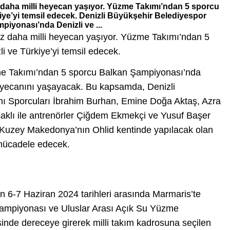
 daha milli heyecan yaşıyor. Yüzme Takımı’ndan 5 sporcu
ye’yi temsil edecek. Denizli Büyükşehir Belediyespor
iyonası’nda Denizli ve ...
ez daha milli heyecan yaşıyor. Yüzme Takımı’ndan 5
 ve Türkiye’yi temsil edecek.
me Takımı’ndan 5 sporcu Balkan Şampiyonası’nda
heyecanını yaşayacak. Bu kapsamda, Denizli
ı Sporcuları İbrahim Burhan, Emine Doğa Aktaş, Azra
aklı ile antrenörler Çiğdem Ekmekçi ve Yusuf Başer
a Kuzey Makedonya’nın Ohlid kentinde yapılacak olan
mücadele edecek.
ı
 6-7 Haziran 2024 tarihleri arasında Marmaris’te
mpiyonası ve Uluslar Arası Açık Su Yüzme
nde dereceye girerek milli takım kadrosuna seçilen