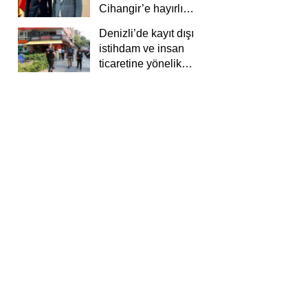
Cihangir’e hayırlı
olsun ziyareti
Denizli’de kayıt dışı
istihdam ve insan
ticaretine yönelik
deneti yapıldı