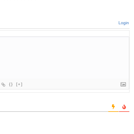
Login
{}
[+]