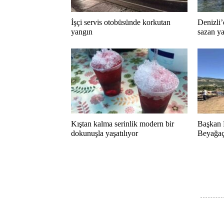
İşçi servis otobüsünde korkutan
Denizli’
yangın
sazan ya
Kıştan kalma serinlik modern bir
Başkan 
dokunuşla yaşatılıyor
Beyağaç 