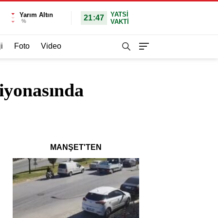
YATSI
Yarım Altın
21:47
%
VAKTİ
i
Foto
Video
iyonasında
MANŞET'TEN