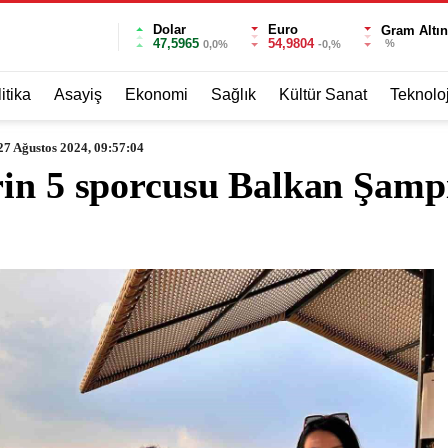
Dolar
Euro
Gram Altın
47,5965
54,9804
%
0,0%
-0,%
itika
Asayiş
Ekonomi
Sağlık
Kültür Sanat
Teknoloj
27 Ağustos 2024, 09:57:04
rin 5 sporcusu Balkan Şamp