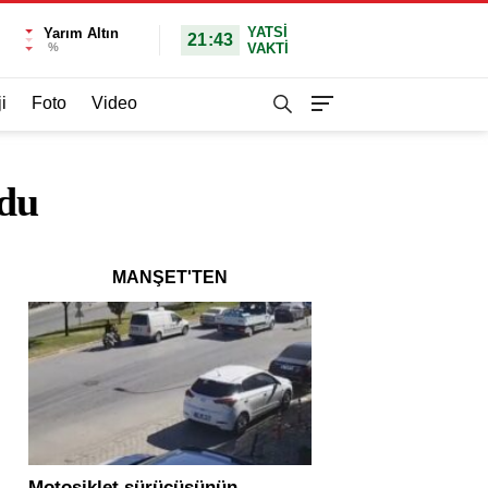
YATSI
Yarım Altın
21:43
%
VAKTİ
i
Foto
Video
ldu
MANŞET'TEN
Motosiklet sürücüsünün
Yolcu otobüsü ve tır