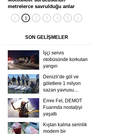
metrelerce savrulduğu anlar
karıştığı zincirleme
güvenlik kamerasında
kişi yaralandı
SON GELİŞMELER
İşçi servis
otobüsünde korkutan
yangın
Denizli’de göl ve
göletlere 1 milyon
sazan yavrusu
bırakıldı
Emre Fel, DEMOT
Fuarında nostaljiyi
yaşattı
Kıştan kalma serinlik
modern bir