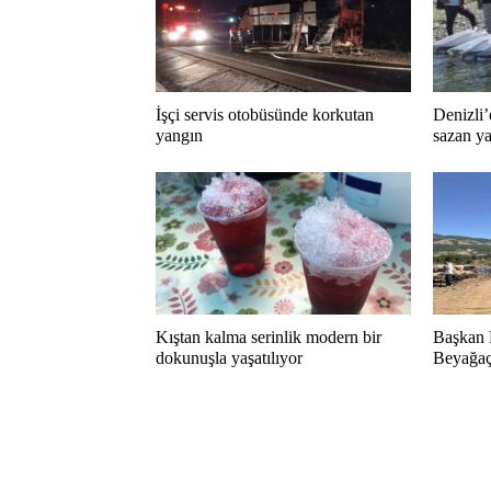
İşçi servis otobüsünde korkutan
Denizli’
yangın
sazan ya
Kıştan kalma serinlik modern bir
Başkan 
dokunuşla yaşatılıyor
Beyağaç 