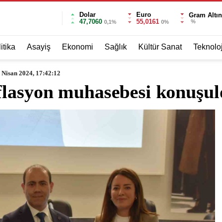
Dolar
Euro
Gram Altın
47,7060
55,0161
%
0,1%
0%
itika
Asayiş
Ekonomi
Sağlık
Kültür Sanat
Teknoloj
 Nisan 2024, 17:42:12
flasyon muhasebesi konuşu