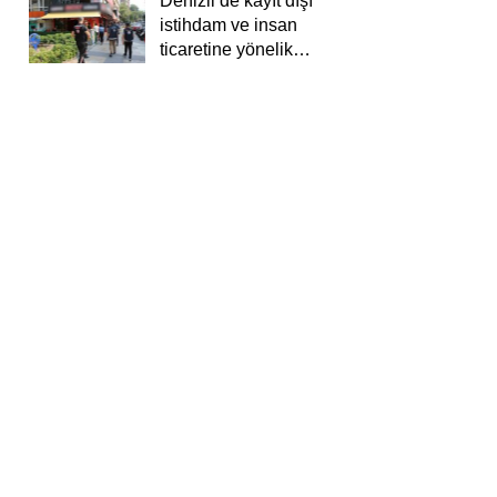
Denizli’de kayıt dışı
istihdam ve insan
ticaretine yönelik
deneti yapıldı