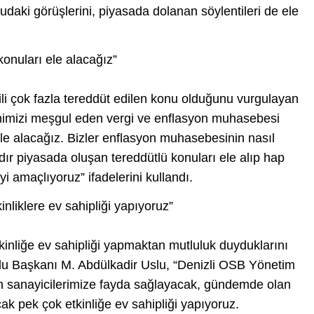
udaki görüşlerini, piyasada dolanan söylentileri de ele
konuları ele alacağız”
li çok fazla tereddüt edilen konu olduğunu vurgulayan
imizi meşgul eden vergi ve enflasyon muhasebesi
e alacağız. Bizler enflasyon muhasebesinin nasıl
ır piyasada oluşan tereddütlü konuları ele alıp hap
eyi amaçlıyoruz” ifadelerini kullandı.
nliklere ev sahipliği yapıyoruz”
tkinliğe ev sahipliği yapmaktan mutluluk duyduklarını
lu Başkanı M. Abdülkadir Uslu, “Denizli OSB Yönetim
n sanayicilerimize fayda sağlayacak, gündemde olan
ak pek çok etkinliğe ev sahipliği yapıyoruz.