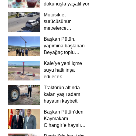
dokunuşla yaşatılıyor
Motosiklet
sürücüsünün
metrelerce
savrulduğu anlar
Başkan Pütün,
güvenlik
yapımına başlanan
kamerasında
Beyağaç toplu
konutlarını inceledi
Kale’ye yeni içme
suyu hattı inşa
edilecek
Traktörün altında
kalan yaşlı adam
hayatını kaybetti
Başkan Pütün’den
Kaymakam
Cihangir’e hayırlı
olsun ziyareti