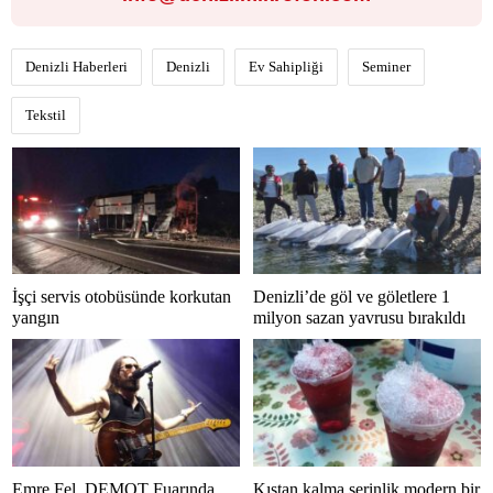
Denizli Haberleri
Denizli
Ev Sahipliği
Seminer
Tekstil
İşçi servis otobüsünde korkutan
Denizli’de göl ve göletlere 1
yangın
milyon sazan yavrusu bırakıldı
Emre Fel, DEMOT Fuarında
Kıştan kalma serinlik modern bir