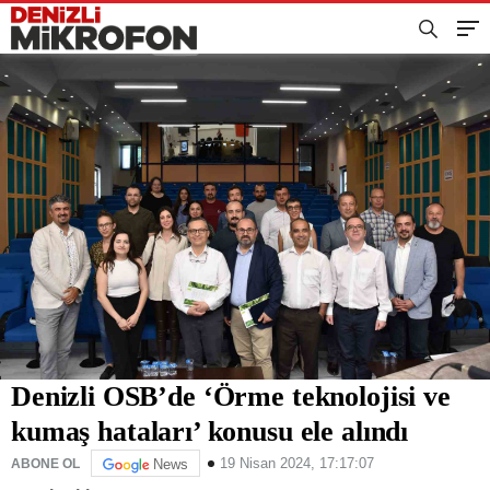
Denizli OSB’de ‘Örme teknolojisi ve
kumaş hataları’ konusu ele alındı
19 Nisan 2024, 17:17:07
ABONE OL
News