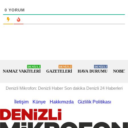
0
YORUM
DENİZLİ
DENİZLİ
DENİZLİ
NAMAZ VAKİTLERİ
GAZETELERİ
HAVA DURUMU
NOBET
Denizli Mikrofon: Denizli Haber Son dakika Denizli 24 Haberleri
İletişim
Künye
Hakkımızda
Gizlilik Politikası