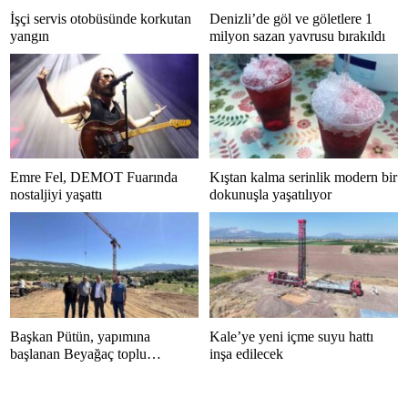
İşçi servis otobüsünde korkutan
Denizli’de göl ve göletlere 1
yangın
milyon sazan yavrusu bırakıldı
Emre Fel, DEMOT Fuarında
Kıştan kalma serinlik modern bir
nostaljiyi yaşattı
dokunuşla yaşatılıyor
Başkan Pütün, yapımına
Kale’ye yeni içme suyu hattı
başlanan Beyağaç toplu
inşa edilecek
konutlarını inceledi