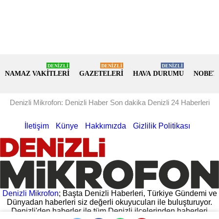
DENİZLİ
DENİZLİ
DENİZLİ
NAMAZ VAKİTLERİ
GAZETELERİ
HAVA DURUMU
NOBET
Denizli Mikrofon: Denizli Haber Son dakika Denizli 24 Haberleri
İletişim
Künye
Hakkımızda
Gizlilik Politikası
Denizli Mikrofon
; Başta Denizli Haberleri, Türkiye Gündemi ve
Dünyadan haberleri siz değerli okuyucuları ile buluşturuyor.
Denizli'den haberler ile tüm Denizli ilçelerinden haberleri