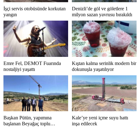
İşçi servis otobüsünde korkutan
Denizli’de göl ve göletlere 1
yangın
milyon sazan yavrusu bırakıldı
Emre Fel, DEMOT Fuarında
Kıştan kalma serinlik modern bir
nostaljiyi yaşattı
dokunuşla yaşatılıyor
Başkan Pütün, yapımına
Kale’ye yeni içme suyu hattı
başlanan Beyağaç toplu
inşa edilecek
konutlarını inceledi