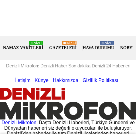
DENİZLİ
DENİZLİ
DENİZLİ
NAMAZ VAKİTLERİ
GAZETELERİ
HAVA DURUMU
NOBET
Denizli Mikrofon: Denizli Haber Son dakika Denizli 24 Haberleri
İletişim
Künye
Hakkımızda
Gizlilik Politikası
Denizli Mikrofon
; Başta Denizli Haberleri, Türkiye Gündemi ve
Dünyadan haberleri siz değerli okuyucuları ile buluşturuyor.
Denizli'den haberler ile tüm Denizli ilçelerinden haberleri