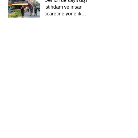
Denizli’de kayıt dışı
istihdam ve insan
ticaretine yönelik
deneti yapıldı