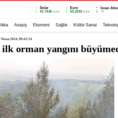
Dolar
Euro
Gram Altın
47,7436
55,2510
%
0,1%
0,3%
itika
Asayiş
Ekonomi
Sağlık
Kültür Sanat
Teknoloj
 Nisan 2024, 09:42:14
n ilk orman yangını büyüme