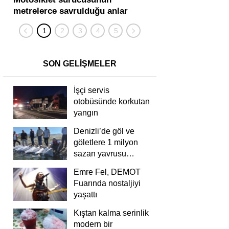
metrelerce savrulduğu anlar
karıştığı zincirleme
güvenlik kamerasında
kişi yaralandı
SON GELİŞMELER
İşçi servis
otobüsünde korkutan
yangın
Denizli’de göl ve
göletlere 1 milyon
sazan yavrusu
bırakıldı
Emre Fel, DEMOT
Fuarında nostaljiyi
yaşattı
Kıştan kalma serinlik
modern bir