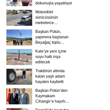
dokunuşla yaşatılıyor
Motosiklet
sürücüsünün
metrelerce
savrulduğu anlar
Başkan Pütün,
güvenlik
yapımına başlanan
kamerasında
Beyağaç toplu
konutlarını inceledi
Kale’ye yeni içme
suyu hattı inşa
edilecek
Traktörün altında
kalan yaşlı adam
hayatını kaybetti
Başkan Pütün’den
Kaymakam
Cihangir’e hayırlı
olsun ziyareti