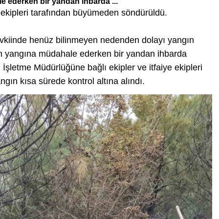
 ederken bir yandan ihbarda ...
 ekipleri tarafından büyümeden söndürüldü.
mevkiinde henüz bilinmeyen nedenden dolayı yangın
dan yangına müdahale ederken bir yandan ihbarda
şletme Müdürlüğüne bağlı ekipler ve itfaiye ekipleri
ngın kısa sürede kontrol altına alındı.