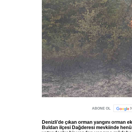
ABONE OL
Denizli’de çıkan orman yangını orman ek
Buldan ilçesi Dağderesi mevkiinde henü