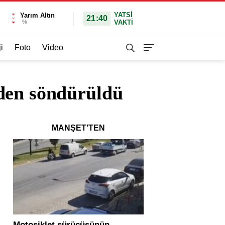
YATSI
Yarım Altın
21:40
%
VAKTİ
i
Foto
Video
den söndürüldü
MANŞET'TEN
Motosiklet sürücüsünün
Yolcu otobüsü ve tır